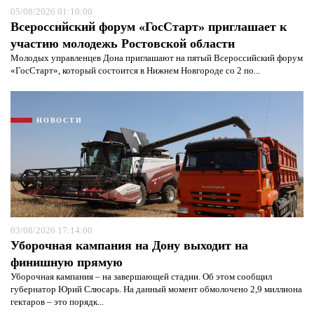
05/08/2026 01:10:00
Всероссийский форум «ГосСтарт» приглашает к
участию молодежь Ростовской области
Молодых управленцев Дона приглашают на пятый Всероссийский форум
«ГосСтарт», который состоится в Нижнем Новгороде со 2 по...
НОВОСТИ
Я согласен с
политикой конфиденциальности и
защиты информации*
Я согласен с
политикой конфиденциальности и
защиты информации*
03/08/2026 17:14:00
Уборочная кампания на Дону выходит на
финишную прямую
Уборочная кампания – на завершающей стадии. Об этом сообщил
губернатор Юрий Слюсарь. На данный момент обмолочено 2,9 миллиона
гектаров – это порядк...