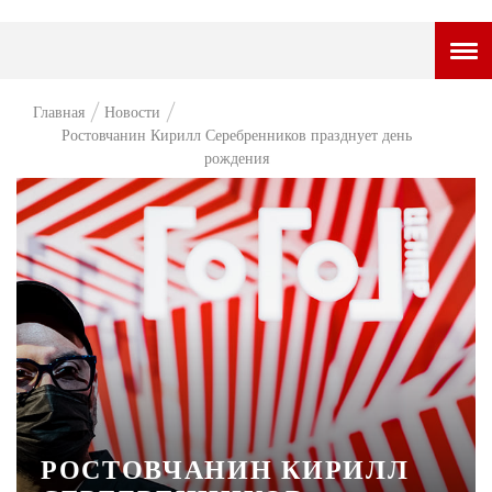
ГОРОДСКОЙ ПОРТАЛ
Главная
Новости
Ростовчанин Кирилл Серебренников празднует день
НОВОСТИ
рождения
ВОПРОС НЕДЕЛИ
ПРЕМЬЕРА
ТАМ И ТУТ
СТИЛЬ ЖИЗНИ
ХАЙП
ЧЕЛОВЕК ОСОБЕННЫЙ
КУЛЬТ ЕДЫ
РОСТОВЧАНИН КИРИЛЛ
АФИША