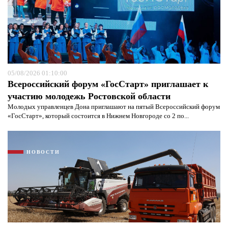
Я согласен с
политикой конфиденциальности и
защиты информации*
Я согласен с
политикой конфиденциальности и
защиты информации*
05/08/2026 01:10:00
Всероссийский форум «ГосСтарт» приглашает к
участию молодежь Ростовской области
Молодых управленцев Дона приглашают на пятый Всероссийский форум
«ГосСтарт», который состоится в Нижнем Новгороде со 2 по...
НОВОСТИ