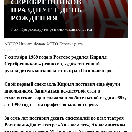
СЕРЕБРЕННИКОВ
ПРАЗДНУЕТ ДЕНЬ
ЖУРНАЛ
РОЖДЕНИЯ
7 сентября режиссеру театра и кино исполнился 51 год
АВТОР
Никита Жуков ФОТО Гоголь-центр
07.09.2020
7 сентября 1969 года в Ростове родился Кирилл
Серебренников – режиссер, художественный
руководитель московского театра «Гоголь-центр».
Свой первый спектакль Кирилл поставил еще будучи
школьником. Заниматься режиссурой стал в
студенческие годы: сначала в любительской студии «69»,
а с 1990 года — на профессиональной сцене.
За семь лет поставил десять спектаклей во всех театрах
Ростова-на-Дону: театре «Ангажемент», Академическом
театре драмы имени М. Горького, Академическом театре