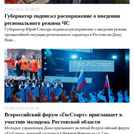
05/08/2026 19:49:00
Губернатор подписал распоряжение о введении
регионального режима ЧС
Губернатор Юрий Слюсарь подписал распоряжение о введении режима
чрезвычайной ситуации регионального характера в Ростове-на-Дону,
Ново...
НОВОСТИ
05/08/2026 01:10:00
Я согласен с
политикой конфиденциальности и
Всероссийский форум «ГосСтарт» приглашает к
защиты информации*
Я согласен с
политикой конфиденциальности и
защиты информации*
участию молодежь Ростовской области
Молодых управленцев Дона приглашают на пятый Всероссийский форум
«ГосСтарт», который состоится в Нижнем Новгороде со 2 по...