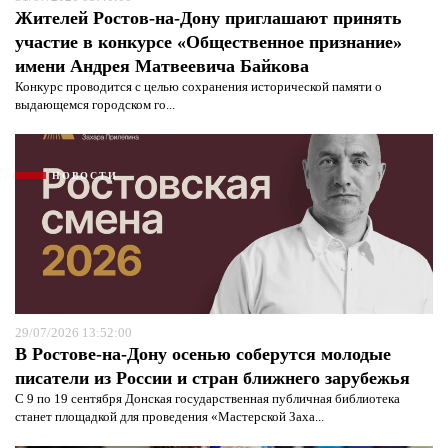
Жителей Ростов-на-Дону приглашают принять
участие в конкурсе «Общественное признание»
имени Андрея Матвеевича Байкова
Конкурс проводится с целью сохранения исторической памяти о
выдающемся городском го...
Я согласен с
политикой конфиденциальности и
защиты информации*
Я согласен с
политикой конфиденциальности и
защиты информации*
НОВОСТИ
29/07/2026 13:52:00
В Ростове-на-Дону осенью соберутся молодые
писатели из России и стран ближнего зарубежья
С 9 по 19 сентября Донская государственная публичная библиотека
станет площадкой для проведения «Мастерской Заха...