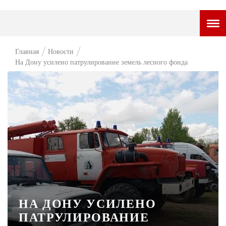
ГОРОДСКОЙ ПОРТАЛ
Главная
Новости
На Дону усилено патрулирование земель лесного фонда
НОВОСТИ
ВОПРОС НЕДЕЛИ
ПРЕМЬЕРА
ТАМ И ТУТ
СТИЛЬ ЖИЗНИ
ХАЙП
ЧЕЛОВЕК ОСОБЕННЫЙ
НА ДОНУ УСИЛЕНО
КУЛЬТ ЕДЫ
ПАТРУЛИРОВАНИЕ
АФИША