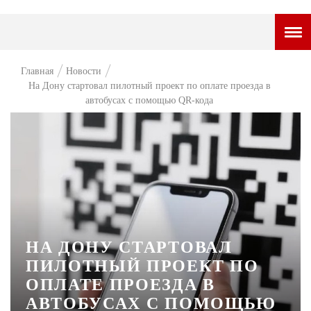
ГОРОДСКОЙ ПОРТАЛ
Главная
Новости
На Дону стартовал пилотный проект по оплате проезда в
НОВОСТИ
автобусах с помощью QR-кода
ВОПРОС НЕДЕЛИ
ПРЕМЬЕРА
ТАМ И ТУТ
СТИЛЬ ЖИЗНИ
ХАЙП
НА ДОНУ СТАРТОВАЛ
ЧЕЛОВЕК ОСОБЕННЫЙ
ПИЛОТНЫЙ ПРОЕКТ ПО
ОПЛАТЕ ПРОЕЗДА В
КУЛЬТ ЕДЫ
АВТОБУСАХ С ПОМОЩЬЮ
АФИША