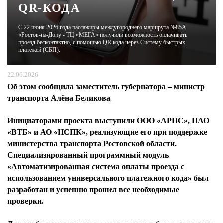
QR-КОДА
ЖУРНАЛ
С 22 июня 2026 года пассажиры междугороднего маршрута №85А
«Ростов-на-Дону - ТЦ «МЕГА» получили возможность оплачивать
проезд бесконтактно, с помощью QR-кода через Систему быстрых
платежей (СБП).
22.06.2026
Об этом сообщила заместитель губернатора – министр
транспорта Алёна Беликова.
Инициаторами проекта выступили ООО «АРПС», ПАО
«ВТБ» и АО «НСПК», реализующие его при поддержке
министерства транспорта Ростовской области.
Специализированный программный модуль
«Автоматизированная система оплаты проезда с
использованием универсального платежного кода» был
разработан и успешно прошел все необходимые
проверки.