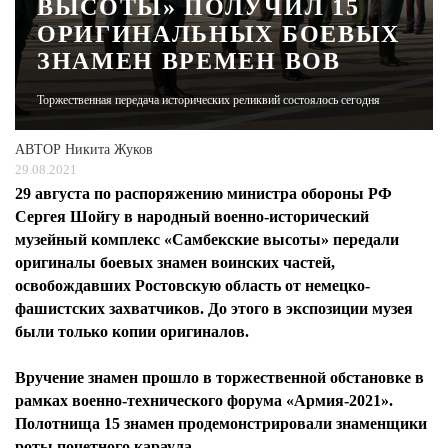
ВЫСОТЫ» ПОЛУЧИЛ 15
ОРИГИНАЛЬНЫХ БОЕВЫХ
ЖУРНАЛ
ЗНАМЕН ВРЕМЕН ВОВ
Торжественная передача исторических реликвий состоялось сегодня
АВТОР
Никита Жуков
29.08.2021
29 августа по распоряжению министра обороны РФ
Сергея Шойгу в народный военно-исторический
музейный комплекс «Самбекские высоты» передали
оригиналы боевых знамен воинских частей,
освобождавших Ростовскую область от немецко-
фашистских захватчиков. До этого в экспозиции музея
были только копии оригиналов.
Вручение знамен прошло в торжественной обстановке в
рамках военно-технического форума «Армия-2021».
Полотнища 15 знамен продемонстрировали знаменщики
роты почетного караула.