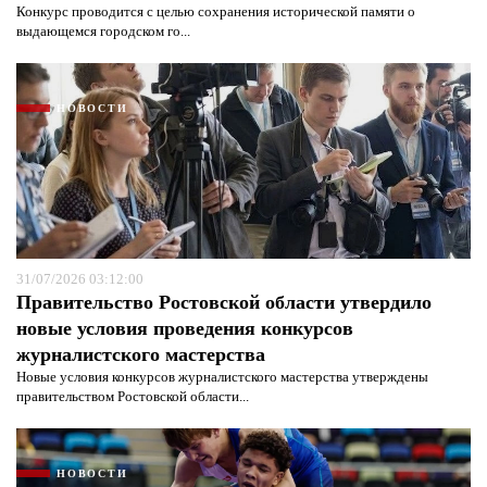
Конкурс проводится с целью сохранения исторической памяти о
выдающемся городском го...
НОВОСТИ
31/07/2026 03:12:00
Правительство Ростовской области утвердило
новые условия проведения конкурсов
Я согласен с
политикой конфиденциальности и
защиты информации*
журналистского мастерства
Я согласен с
политикой конфиденциальности и
защиты информации*
Новые условия конкурсов журналистского мастерства утверждены
правительством Ростовской области...
НОВОСТИ