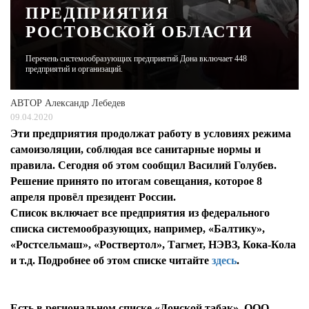
ПРЕДПРИЯТИЯ
РОСТОВСКОЙ ОБЛАСТИ
ЖУРНАЛ
Перечень системообразующих предприятий Дона включает 448
предприятий и организаций.
АВТОР
Александр Лебедев
09.04.2020
Эти предприятия продолжат работу в условиях режима
самоизоляции, соблюдая все санитарные нормы и
правила. Сегодня об этом сообщил Василий Голубев.
Решение принято по итогам совещания, которое 8
апреля провёл президент России.
Список включает все предприятия из федерального
списка системообразующих, например, «Балтику»,
«Ростсельмаш», «Роствертол», Тагмет, НЭВЗ, Кока-Кола
и т.д. Подробнее об этом списке читайте
здесь
.
Есть в региональном списке «Донской табак», ООО