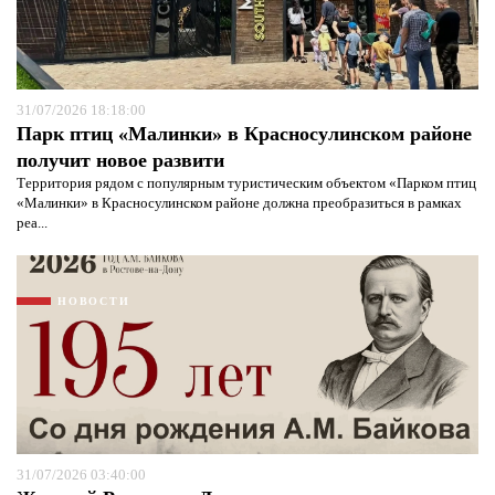
31/07/2026 18:18:00
Парк птиц «Малинки» в Красносулинском районе
получит новое развити
Территория рядом с популярным туристическим объектом «Парком птиц
«Малинки» в Красносулинском районе должна преобразиться в рамках
реа...
НОВОСТИ
Я согласен с
политикой конфиденциальности и
защиты информации*
Я согласен с
политикой конфиденциальности и
31/07/2026 03:40:00
защиты информации*