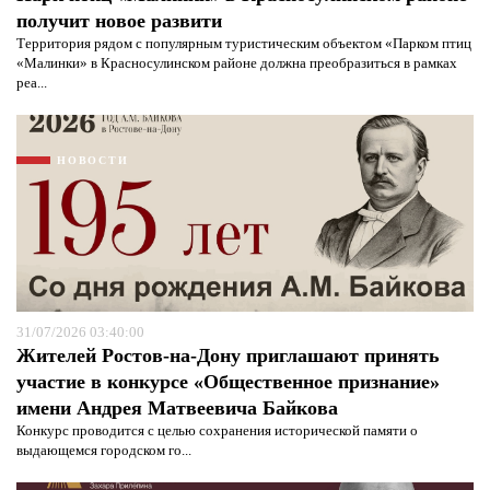
получит новое развити
Территория рядом с популярным туристическим объектом «Парком птиц
«Малинки» в Красносулинском районе должна преобразиться в рамках
реа...
Я согласен с
политикой конфиденциальности и
защиты информации*
Я согласен с
политикой конфиденциальности и
защиты информации*
НОВОСТИ
31/07/2026 03:40:00
Жителей Ростов-на-Дону приглашают принять
участие в конкурсе «Общественное признание»
имени Андрея Матвеевича Байкова
Конкурс проводится с целью сохранения исторической памяти о
выдающемся городском го...