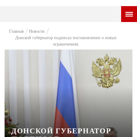
ГОРОДСКОЙ ПОРТАЛ
Главная
Новости
Донской губернатор подписал постановление о новых
НОВОСТИ
ограничениях
ВОПРОС НЕДЕЛИ
ПРЕМЬЕРА
ТАМ И ТУТ
СТИЛЬ ЖИЗНИ
ХАЙП
ЧЕЛОВЕК ОСОБЕННЫЙ
КУЛЬТ ЕДЫ
ДОНСКОЙ ГУБЕРНАТОР
АФИША