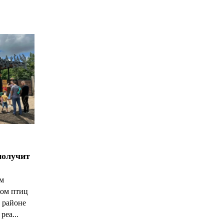
*
*
получит
ым
ком птиц
 районе
реа...