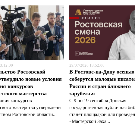
ОСТИ
НОВОСТИ
3:12:00
29/07/2026 13:52:00
льство Ростовской
В Ростове-на-Дону осенью
утвердило новые условия
соберутся молодые писате
ия конкурсов
России и стран ближнего
тского мастерства
зарубежья
овия конкурсов
С 9 по 19 сентября Донская
ского мастерства утверждены
государственная публичная би
твом Ростовской области...
станет площадкой для проведе
«Мастерской Заха...