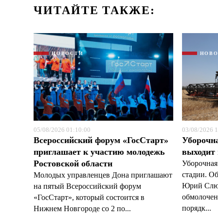
ЧИТАЙТЕ ТАКЖЕ:
НОВОСТИ
НОВ
05/08/2026 01:10:00
03/08/2026 1
Всероссийский форум «ГосСтарт»
Уборочн
приглашает к участию молодежь
выходит
Ростовской области
Уборочная
стадии. О
Молодых управленцев Дона приглашают
Юрий Слюс
на пятый Всероссийский форум
обмолочено
«ГосСтарт», который состоится в
порядк...
Нижнем Новгороде со 2 по...