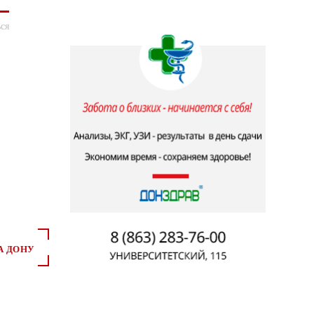
ся
А ДОНУ