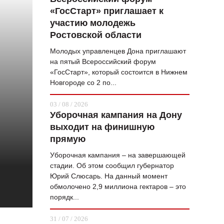
«ГосСтарт» приглашает к
ВОПРОС НЕДЕЛИ
участию молодежь
ПРЕМЬЕРА
Ростовской области
ТАМ И ТУТ
Молодых управленцев Дона приглашают
на пятый Всероссийский форум
СТИЛЬ ЖИЗНИ
«ГосСтарт», который состоится в Нижнем
Новгороде со 2 по...
ХАЙП
03 / 08 / 2026
ЧЕЛОВЕК ОСОБЕННЫЙ
Уборочная кампания на Дону
выходит на финишную
КУЛЬТ ЕДЫ
прямую
АФИША
Уборочная кампания – на завершающей
стадии. Об этом сообщил губернатор
ЖУРНАЛ
Юрий Слюсарь. На данный момент
обмолочено 2,9 миллиона гектаров – это
порядк...
31 / 07 / 2026