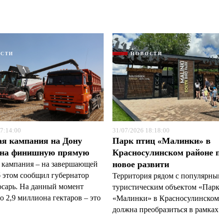
ОСТИ
НОВОСТИ
Я согласен с
Я согласен с
политикой конфиденциальности и защиты информации
политикой конфиденциальности и защиты информации
7:14:00
31/07/2026 18:18:00
ая кампания на Дону
Парк птиц «Малинки» в
 на финишную прямую
Красносулинском районе 
новое развити
 кампания – на завершающей
б этом сообщил губернатор
Территория рядом с популярн
арь. На данный момент
туристическим объектом «Пар
 2,9 миллиона гектаров – это
«Малинки» в Красносулинском
должна преобразиться в рамках 