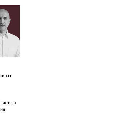
ли из
блиотека
ния