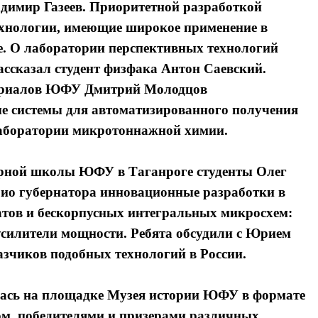
имир Газеев. Приоритетной разработкой
хнологии, имеющие широкое применение в
е. О лаборатории перспективных технологий
ссказал студент физфака Антон Саевский.
ериалов ЮФУ Дмитрий Молодцов
е системы для автоматизированного получения
лаборатории микротоннажной химии.
ерной школы ЮФУ в Таганроге студенты Олег
ио губернатора инновационные разработки в
атов и бескорпусных интегральных микросхем:
силители мощности. Ребята обсудили с Юрием
зчиков подобных технологий в России.
Я согласен с
Я согласен с
политикой конфиденциальности и защиты информации
политикой конфиденциальности и защиты информации
лась на площадке Музея истории ЮФУ в формате
ом, победителями и призерами различных