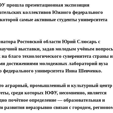
ЮФУ прошла презентационная экспозиция
вательских коллективов Южного федерального
е которой самые активные студенты университета
натора Ростовской области Юрий Слюсарь с
научной выставки, задав молодым учёным вопрос
 на благо технологического суверенитета страны и
ыми достижениями молодежных лабораторий вуза
о федерального университета Инна Шевченко.
 это аграрный, промышленный и культурный центр
еты, среди которых ЮФУ, несомненно, является
дно почётное определение — образовательная и
ти развития неразрывно связан с городом, регионо