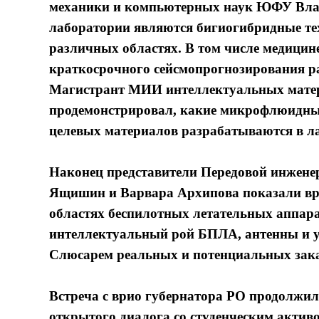
механики и компьютерных наук ЮФУ Влад
лаборатории являются бигиогибридные те
различных областях. В том числе медицин
краткосрочного сейсмопрогнозирования ра
Магистрант МИИ интеллектуальных мат
продемонстрировал, какие микрофлюидны
целевых материалов разрабатываются в 
Наконец представители Передовой инжен
Ящишин и Варвара Архипова показали вр
областях беспилотных летательных аппар
интеллектуальный рой БПЛА, антенны и у
Слюсарем реальных и потенциальных зака
Встреча с врио губернатора РО продолжи
открытого диалога со студенческим актив