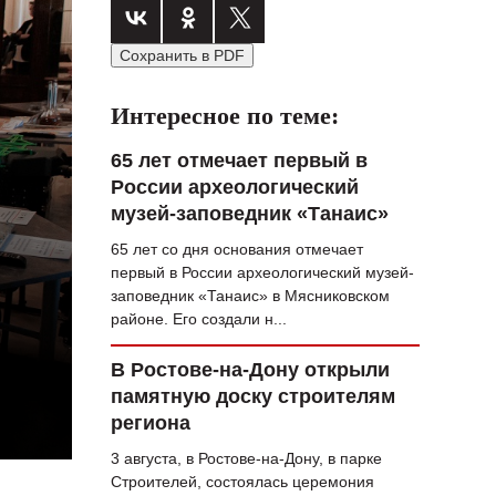
ВОПРОС НЕДЕЛИ
Сохранить в PDF
ПРЕМЬЕРА
Интересное по теме:
ТАМ И ТУТ
СТИЛЬ ЖИЗНИ
65 лет отмечает первый в
России археологический
ХАЙП
музей-заповедник «Танаис»
ЧЕЛОВЕК ОСОБЕННЫЙ
65 лет со дня основания отмечает
первый в России археологический музей-
КУЛЬТ ЕДЫ
заповедник «Танаис» в Мясниковском
районе. Его создали н...
АФИША
В Ростове-на-Дону открыли
ЖУРНАЛ
памятную доску строителям
региона
3 августа, в Ростове-на-Дону, в парке
Строителей, состоялась церемония