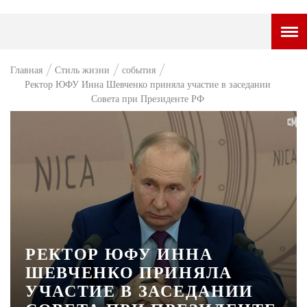
ГОРОДСКОЙ ПОРТАЛ
Главная
Стиль жизни
события
Ректор ЮФУ Инна Шевченко приняла участие в заседании
НОВОСТИ
Совета при Президенте РФ
ВОПРОС НЕДЕЛИ
ПРЕМЬЕРА
ТАМ И ТУТ
СТИЛЬ ЖИЗНИ
ХАЙП
РЕКТОР ЮФУ ИННА
ЧЕЛОВЕК ОСОБЕННЫЙ
ШЕВЧЕНКО ПРИНЯЛА
КУЛЬТ ЕДЫ
УЧАСТИЕ В ЗАСЕДАНИИ
АФИША