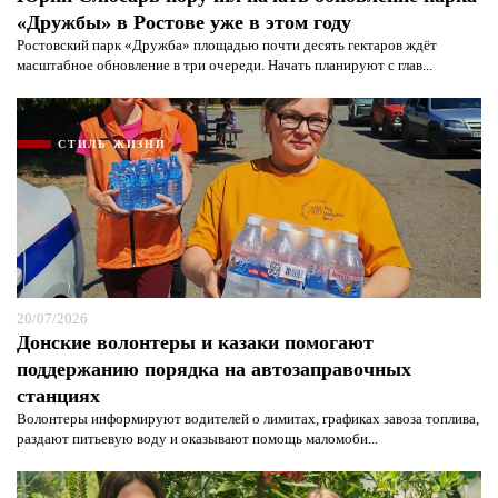
«Дружбы» в Ростове уже в этом году
Ростовский парк «Дружба» площадью почти десять гектаров ждёт
масштабное обновление в три очереди. Начать планируют с глав...
СТИЛЬ ЖИЗНИ
Я согласен с
политикой конфиденциальности и
защиты информации*
Я согласен с
политикой конфиденциальности и
защиты информации*
20/07/2026
Донские волонтеры и казаки помогают
поддержанию порядка на автозаправочных
станциях
Волонтеры информируют водителей о лимитах, графиках завоза топлива,
раздают питьевую воду и оказывают помощь маломоби...