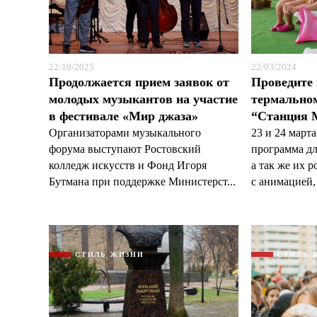
22/10/2025
22/03/2024
Продолжается прием заявок от
Проведите
молодых музыкантов на участие
термальном
в фестивале «Мир джаза»
“Станция 
Организаторами музыкального
23 и 24 марта
форума выступают Ростовский
программа дл
колледж искусств и Фонд Игоря
а так же их р
Бутмана при поддержке Министерст...
с анимацией, 
СТИЛЬ ЖИЗНИ
СТИЛЬ 