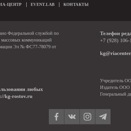
ИА-ЦЕНТР
EVENT.LAB
КОНТАКТЫ
Телефон ред
вано Федеральной службой по
и массовых коммуникаций
+7 (928) 106-
рмации Эл № ФС77-78079 от
kg@riacenter
Учредитель О
Издатель ОО
ользовании любых
Генеральный д
//kg-rostov.ru