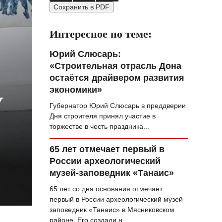
Сохранить в PDF
ВОПРОС НЕДЕЛИ
ПРЕМЬЕРА
Интересное по теме:
ТАМ И ТУТ
Юрий Слюсарь:
«Строительная отрасль Дона
СТИЛЬ ЖИЗНИ
остаётся драйвером развития
ХАЙП
экономики»
У
Губернатор Юрий Слюсарь в преддверии
ЧЕЛОВЕК ОСОБЕННЫЙ
Дня строителя принял участие в
КУЛЬТ ЕДЫ
торжестве в честь праздника...
АФИША
65 лет отмечает первый в
России археологический
ЖУРНАЛ
музей-заповедник «Танаис»
65 лет со дня основания отмечает
первый в России археологический музей-
заповедник «Танаис» в Мясниковском
районе. Его создали н...