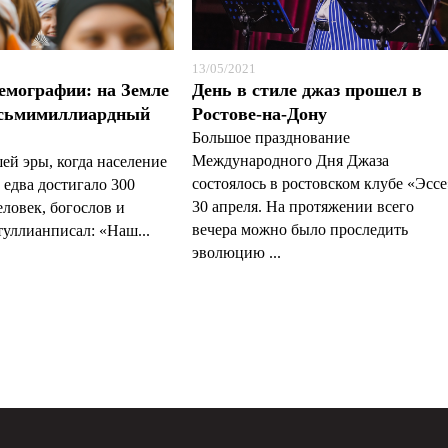
13/05/2021
демографии: на Земле
День в стиле джаз прошел в
осьмимиллиардный
Ростове-на-Дону
Большое празднование
Международного Дня Джаза
шей эры, когда население
состоялось в ростовском клубе «Эсс
 едва достигало 300
30 апреля. На протяжении всего
ловек, богослов и
вечера можно было проследить
туллианписал: «Наш...
эволюцию ...