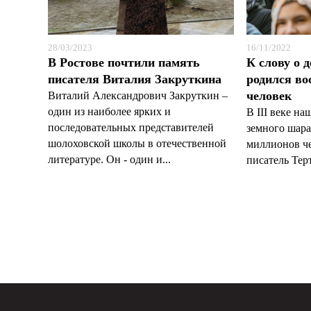
28/03/2023
16/11/2022
В Ростове почтили память
К слову о 
писателя Виталия Закруткина
родился в
человек
Виталий Александрович Закруткин –
один из наиболее ярких и
В III веке на
последовательных представителей
земного шара
шолоховской школы в отечественной
миллионов че
литературе. Он - один и...
писатель Тер