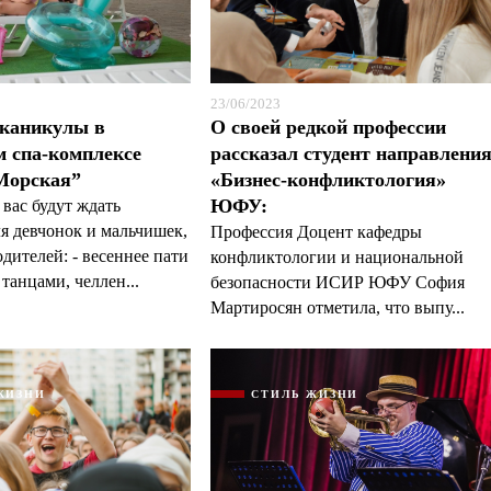
23/06/2023
 каникулы в
О своей редкой профессии
 спа-комплексе
рассказал студент направлени
Морская”
«Бизнес-конфликтология»
ЮФУ:
 вас будут ждать
я девчонок и мальчишек,
Профессия Доцент кафедры
одителей: - весеннее пати
конфликтологии и национальной
танцами, челлен...
безопасности ИСИР ЮФУ София
Мартиросян отметила, что выпу...
ЖИЗНИ
СТИЛЬ ЖИЗНИ