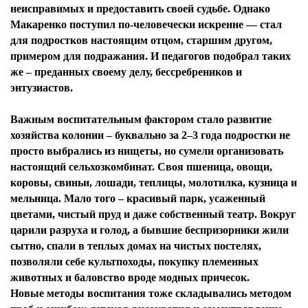
неисправимых и предоставить своей судьбе. Однако
Макаренко поступил по-человечески искренне — стал
для подростков настоящим отцом, старшим другом,
примером для подражания. И педагогов подобрал таких
же – преданных своему делу, бессребреников и
энтузиастов.
Важным воспитательным фактором стало развитие
хозяйства колонии – буквально за 2–3 года подростки не
просто выбрались из нищеты, но сумели организовать
настоящий сельхозкомбинат. Своя пшеница, овощи,
коровы, свиньи, лошади, теплицы, молотилка, кузница и
мельница. Мало того – красивый парк, усаженный
цветами, чистый пруд и даже собственный театр. Вокруг
царили разруха и голод, а бывшие беспризорники жили
сытно, спали в теплых домах на чистых постелях,
позволяли себе культпоходы, покупку племенных
животных и баловство вроде модных причесок.
Новые методы воспитания тоже складывались методом