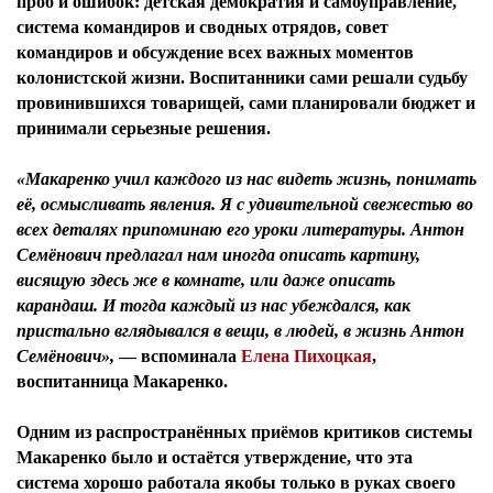
проб и ошибок: детская демократия и самоуправление,
система командиров и сводных отрядов, совет
командиров и обсуждение всех важных моментов
колонистской жизни. Воспитанники сами решали судьбу
провинившихся товарищей, сами планировали бюджет и
принимали серьезные решения.
«Макаренко учил каждого из нас видеть жизнь, понимать
её, осмысливать явления. Я с удивительной свежестью во
всех деталях припоминаю его уроки литературы. Антон
Семёнович предлагал нам иногда описать картину,
висящую здесь же в комнате, или даже описать
карандаш. И тогда каждый из нас убеждался, как
пристально вглядывался в вещи, в людей, в жизнь Антон
Семёнович»,
— вспоминала
Елена Пихоцкая
,
воспитанница Макаренко.
Одним из распространённых приёмов критиков системы
Макаренко было и остаётся утверждение, что эта
система хорошо работала якобы только в руках своего