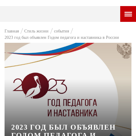
ГОРОДСКОЙ ПОРТАЛ
Главная
Стиль жизни
события
2023 год был объявлен Годом педагога и наставника в России
НОВОСТИ
ВОПРОС НЕДЕЛИ
ПРЕМЬЕРА
ТАМ И ТУТ
СТИЛЬ ЖИЗНИ
ХАЙП
ЧЕЛОВЕК ОСОБЕННЫЙ
КУЛЬТ ЕДЫ
2023 ГОД БЫЛ ОБЪЯВЛЕН
ГОДОМ ПЕДАГОГА И
АФИША