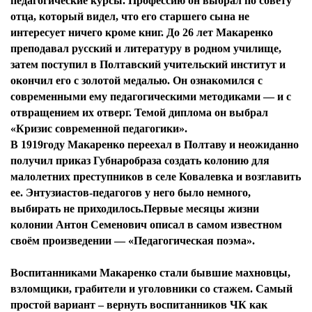
педагогические курсы. Профессию он выбрал по совету
отца, который видел, что его старшего сына не
интересует ничего кроме книг. До 26 лет Макаренко
преподавал русский и литературу в родном училище,
затем поступил в Полтавский учительский институт и
окончил его с золотой медалью. Он ознакомился с
современными ему педагогическими методиками — и с
отвращением их отверг. Темой диплома он выбрал
«Кризис современной педагогики».
В 1919году Макаренко переехал в Полтаву и неожиданно
получил приказ Губнаробраза создать колонию для
малолетних преступников в селе Ковалевка и возглавить
ее. Энтузиастов-педагогов у него было немного,
выбирать не приходилось.Первые месяцы жизни
колонии Антон Семенович описал в самом известном
своём произведении — «Педагогическая поэма».
Воспитанниками Макаренко стали бывшие махновцы,
взломщики, грабители и уголовники со стажем. Самый
простой вариант – вернуть воспитанников ЧК как