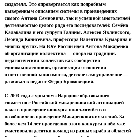
создателя. Это опровергается как подробным
выверенным описанием системы в произведениях
самого Антона Семновича, так и успешной многолетней
деятельностью целого ряда его последователей: Семёна
Калабалина и его супруги Галины, Алексея Явлинского,
Леонида Конисевича, профессора Валентина Кумарина и
многих других. На Юге России идеи Антона Макаренко
об организации коллектива — опора на традиции,
педагогический коллектив как сообщество
единомышленников, организация отношений
ответственной зависимости, детское самоуправление —
развивал в педагог Фёдор Брюховецкий.
Я согласен с
политикой конфиденциальности и
защиты информации*
Я согласен с
политикой конфиденциальности и
С 2003 года журналом «Народное образование»
защиты информации*
совместно с Российской макаренковской ассоциацией
начато проведение конкурса школ-хозяйств и
возобновлено проведение Макаренковских чтений. За
более чем 14 лет проведения этого конкурса в нём уже
участвовали десятки команд из разных краёв и областей