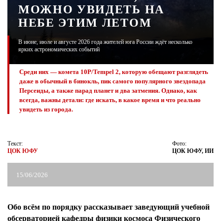
МОЖНО УВИДЕТЬ НА
НЕБЕ ЭТИМ ЛЕТОМ
ЖУРНАЛ
В июне, июле и августе 2026 года жителей юга России ждёт несколько
ярких астрономических событий
Среди них — комета 10P/Tempel 2, которую обещают разглядеть
даже в обычный в бинокль, пик самого популярного звездопада
Персеиды, а также парад планет и два затмения. Однако, как
всегда, важны детали: где искать, в какое время и что реально
увидеть из города.
Текст:
Фото:
ЦОК ЮФУ
ЦОК ЮФУ, ИИ
15/06/2026
Обо всём по порядку рассказывает заведующий учебной
обсерваторией кафедры физики космоса Физического