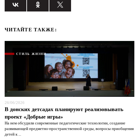
ЧИТАЙТЕ ТАКЖЕ:
СТИЛЬ ЖИЗНИ
26/06/2026
В донских детсадах планируют реализовывать
Я согласен с
политикой конфиденциальности и
проект «Добрые игры»
защиты информации*
Я согласен с
политикой конфиденциальности и
защиты информации*
На нем обсудили современные педагогические технологии, создание
развивающей предметно-пространственной среды, вопросы приобщения
детей к ...