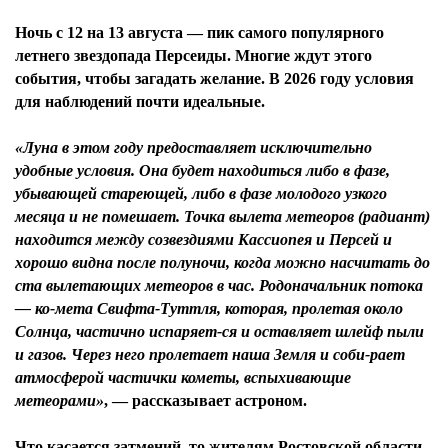
Ночь с 12 на 13 августа — пик самого популярного
летнего звездопада Персеиды. Многие ждут этого
события, чтобы загадать желание. В 2026 году условия
для наблюдений почти идеальные.
«Луна в этом году предоставляет исключительно
удобные условия. Она будет находиться либо в фазе,
убывающей стареющей, либо в фазе молодого узкого
месяца и не помешает. Точка вылета метеоров (радиант)
находится между созвездиями Кассиопея и Персей и
хорошо видна после полуночи, когда можно насчитать до
ста вылетающих метеоров в час. Родоначальник потока
— ко-мета Свифта-Туттля, которая, пролетая около
Солнца, частично испаряет-ся и оставляет шлейф пыли
и газов. Через него пролетает наша Земля и соби-рает
атмосферой частички кометы, вспыхивающие
метеорами»
, — рассказывает астроном.
Что касается затмений, то жителям Ростовской области