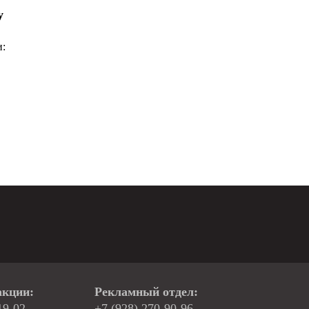
у
и:
акции:
Рекламный отдел:
19-02
+7 (928) 270-90-96