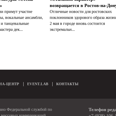
»
возвращается в Ростов-на-Дон
ии примут участие
Отличные новости для ростовских
ы, вокальные ансамбли,
поклонников здорового образа жизн
 и танцевальные
2 мая в городе вновь состоится
астера дек...
экстремальн...
ИА-ЦЕНТР
EVENT.LAB
КОНТАКТЫ
Телефон ред
вано Федеральной службой по
и массовых коммуникаций
+7 (928) 106-