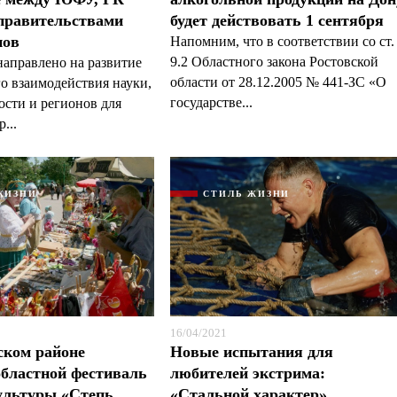
правительствами
будет действовать 1 сентября
нов
Напомним, что в соответствии со ст.
9.2 Областного закона Ростовской
аправлено на развитие
области от 28.12.2005 № 441-ЗС «О
о взаимодействия науки,
государстве...
сти и регионов для
...
ЖИЗНИ
СТИЛЬ ЖИЗНИ
16/04/2021
ском районе
Новые испытания для
областной фестиваль
любителей экстрима:
ультуры «Степь
«Стальной характер»