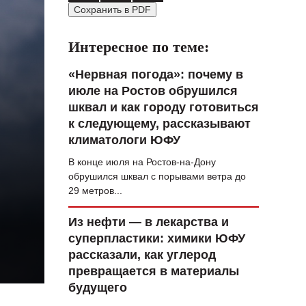
Сохранить в PDF
ВОПРОС НЕДЕЛИ
ПРЕМЬЕРА
Интересное по теме:
ТАМ И ТУТ
«Нервная погода»: почему в
июле на Ростов обрушился
СТИЛЬ ЖИЗНИ
шквал и как городу готовиться
ХАЙП
к следующему, рассказывают
климатологи ЮФУ
ЧЕЛОВЕК ОСОБЕННЫЙ
В конце июля на Ростов-на-Дону
КУЛЬТ ЕДЫ
обрушился шквал с порывами ветра до
29 метров...
АФИША
Из нефти — в лекарства и
ЖУРНАЛ
суперпластики: химики ЮФУ
рассказали, как углерод
превращается в материалы
будущего