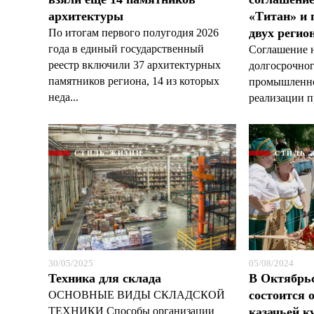
архитектуры
«Титан» и 
двух регио
По итогам первого полугодия 2026
года в единый государственный
Соглашение н
реестр включили 37 архитектурных
долгосрочног
памятников региона, 14 из которых
промышленно
неда...
реализации пр
СТИЛЬ ЖИЗНИ
СТИЛЬ 
30/05/2025
05/08/2024
Техника для склада
В Октябрь
состоится 
ОСНОВНЫЕ ВИДЫ СКЛАДСКОЙ
ТЕХНИКИ Способы организации
казачьей к