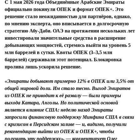
С 1 мая 2026 года Объединённые Арабские Эмираты
официально покинули ОПЕК и формат ОПЕК+. Это
решение стало неожиданностью для партнёров, однако,
по мнению эксперта, оно вписывается в долгосрочную
стратегию Абу-Даби. ОАЭ на протяжении нескольких лет
инвестировали значительные средства в расширение
добывающих мощностей, стремясь выйти на уровень 5
млн баррелей в сутки. Квоты ОПЕК (3–3,5 млн
баррелей) сдерживали этот потенциал. Блокировка
пролива лишь ускорила решение.
«Эмираты добывают примерно 12% в ОПЕК или 3,5% от
общей мировой доли. Им стало тесно. Выход Эмиратов
из ОПЕК не приводит к её развалу — были примеры
выхода Катара, Анголы. Но политической основой
является влияние США: неделю назад Эмираты
запросили финансовую поддержку Минфина США в связи
с кризисом в Персидском заливе — и, видимо, получили
рекомендацию выйти из ОПЕК и ОПЕК+, чтобы
получить эту поддержку», — комментирует Олег