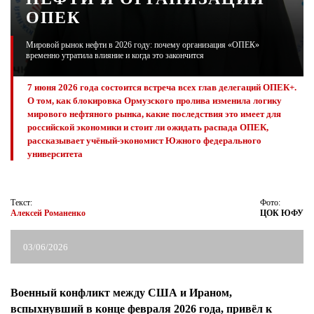
ОПЕК
ЖУРНАЛ
Мировой рынок нефти в 2026 году: почему организация «ОПЕК»
временно утратила влияние и когда это закончится
7 июня 2026 года состоится встреча всех глав делегаций ОПЕК+.
О том, как блокировка Ормузского пролива изменила логику
мирового нефтяного рынка, какие последствия это имеет для
российской экономики и стоит ли ожидать распада ОПЕК,
рассказывает учёный-экономист Южного федерального
университета
Текст:
Фото:
Алексей Романенко
ЦОК ЮФУ
03/06/2026
Военный конфликт между США и Ираном,
вспыхнувший в конце февраля 2026 года, привёл к