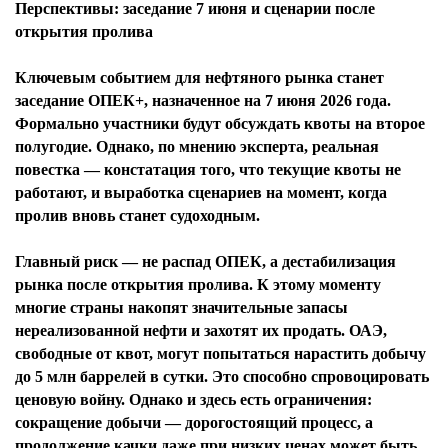
Перспективы: заседание 7 июня и сценарии после
открытия пролива
Ключевым событием для нефтяного рынка станет
заседание ОПЕК+, назначенное на 7 июня 2026 года.
Формально участники будут обсуждать квоты на второе
полугодие. Однако, по мнению эксперта, реальная
повестка — констатация того, что текущие квоты не
работают, и выработка сценариев на момент, когда
Я согласен с
политикой конфиденциальности и
защиты информации*
пролив вновь станет судоходным.
Я согласен с
политикой конфиденциальности и
защиты информации*
Главный риск — не распад ОПЕК, а дестабилизация
рынка после открытия пролива. К этому моменту
многие страны накопят значительные запасы
нереализованной нефти и захотят их продать. ОАЭ,
свободные от квот, могут попытаться нарастить добычу
до 5 млн баррелей в сутки. Это способно спровоцировать
ценовую войну. Однако и здесь есть ограничения:
сокращение добычи — дорогостоящий процесс, а
продолжение качки даже при низких ценах может быть