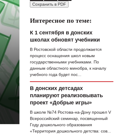
Сохранить в PDF
ВОПРОС НЕДЕЛИ
ПРЕМЬЕРА
Интересное по теме:
ТАМ И ТУТ
К 1 сентября в донских
школах обновят учебники
СТИЛЬ ЖИЗНИ
В Ростовской области продолжается
ХАЙП
процесс оснащения школ новым
государственными учебниками. По
ЧЕЛОВЕК ОСОБЕННЫЙ
данным областного минобра, к началу
учебного года будет пос...
КУЛЬТ ЕДЫ
АФИША
В донских детсадах
планируют реализовывать
ЖУРНАЛ
проект «Добрые игры»
В школе №74 Ростова-на-Дону прошел V
Всероссийский семинар, посвященный
Году дошкольного образования
«Территория дошкольного детства: сов...