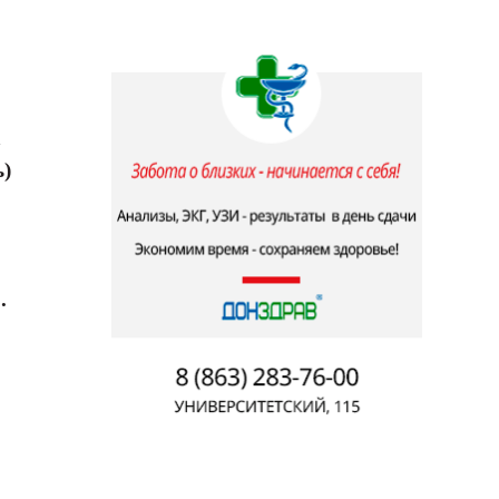
а
ь)
.