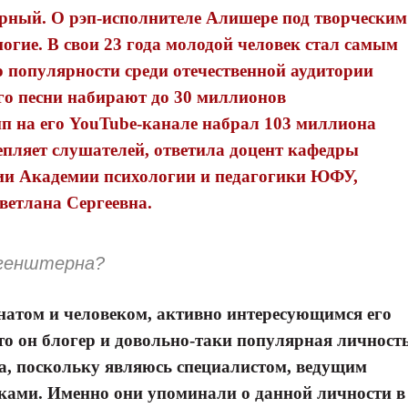
рный. О рэп-исполнителе Алишере под творческим
ие. В свои 23 года молодой человек стал самым
о популярности среди отечественной аудитории
его песни набирают до 30 миллионов
 на его YouTube-канале набрал 103 миллиона
цепляет слушателей, ответила доцент кафедры
ии Академии психологии и педагогики ЮФУ,
ветлана Сергеевна.
ргенштерна?
натом и человеком, активно интересующимся его
то он блогер и довольно-таки популярная личность
а, поскольку являюсь специалистом, ведущим
ками. Именно они упоминали о данной личности в