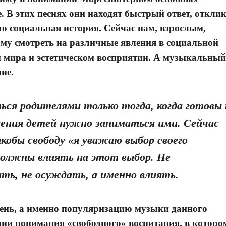
. В этих песнях они находят быстрый ответ, откли
то социальная история. Сейчас нам, взрослым,
му смотреть на различные явления в социальной
и мира и эстетическом восприятии. А музыкальный
ие.
ся родителями только тогда, когда готовы 
ления детей нужно заниматься ими. Сейчас
якобы свободу «я уважаю выбор своего
должны влиять на этот выбор. Не
ать, не осуждать, а именно влиять.
Я согласен с
Я согласен с
политикой конфиденциальности и защиты информации
политикой конфиденциальности и защиты информации
день, а именно популяризацию музыки данного
нии понимания «свободного» воспитания, в которо