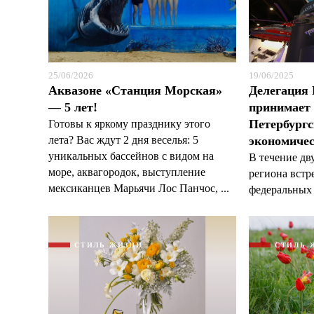
25/06/2026
19/06/2025
Аквазоне «Станция Морская»
Делегация 
— 5 лет!
принимает 
Петербург
Готовы к яркому празднику этого
лета? Вас ждут 2 дня веселья: 5
экономиче
уникальных бассейнов с видом на
В течение дв
море, аквагородок, выступление
региона встр
мексиканцев Марьячи Лос Панчос, ...
федеральных 
СТИЛЬ ЖИЗНИ
СТИЛЬ 