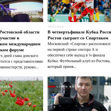
18/10/2024
Ростовской области
В четвертьфинале Кубка Росс
Я согласен с
Я согласен с
политикой конфиденциальности и защиты информации
политикой конфиденциальности и защиты информации
участие в
Ростов сыграет со Спартаком
ском международном
Московский «Спартак» расположилс
ском форуме
на первой строке сектора А и
обеспечил себе выход в ¼ финала
ух дней глава донского
Кубка. Футбольный клуб из Ростова,
етится с представителями
который приня...
министерств, руково...
ЖИЗНИ
СТИЛЬ ЖИЗНИ