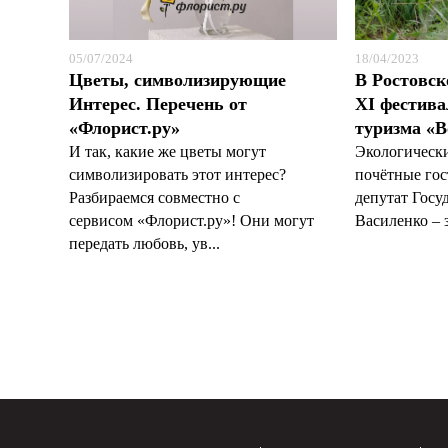
05/07/2024
18/04/2023
Цветы, символизирующие
В Ростовск
Интерес. Перечень от
XI фестива
«Флорист.ру»
туризма «В
И так, какие же цветы могут
Экологически
символизировать этот интерес?
почётные гос
Разбираемся совместно с
депутат Госу
сервисом «Флорист.ру»! Они могут
Василенко – з
передать любовь, ув...