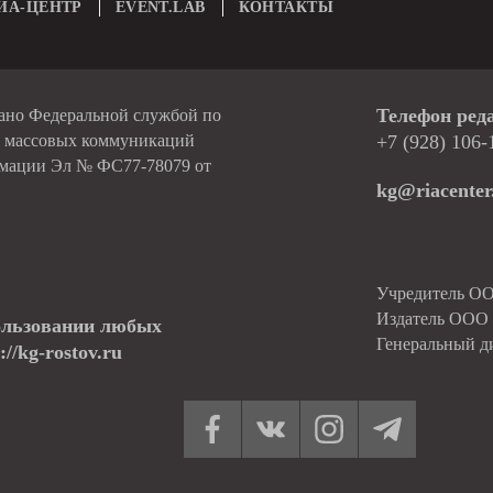
ИА-ЦЕНТР
EVENT.LAB
КОНТАКТЫ
Телефон ред
вано Федеральной службой по
и массовых коммуникаций
+7 (928) 106-
рмации Эл № ФС77-78079 от
kg@riacenter
Учредитель О
Издатель ОО
ользовании любых
Генеральный д
//kg-rostov.ru