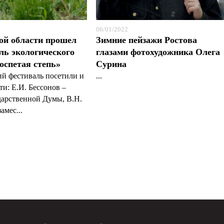
06/01/2022
ой области прошел
Зимние пейзажи Ростова
ль экологического
глазами фотохудожника Олега
оспетая степь»
Сурина
й фестиваль посетили и
...
ти: Е.И. Бессонов –
дарственной Думы, В.Н.
амес...