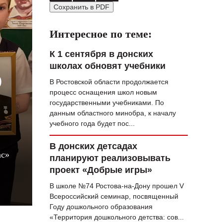
Сохранить в PDF
ВОПРОС НЕДЕЛИ
ПРЕМЬЕРА
Интересное по теме:
ТАМ И ТУТ
К 1 сентября в донских
школах обновят учебники
СТИЛЬ ЖИЗНИ
О
В Ростовской области продолжается
ХАЙП
процесс оснащения школ новым
государственными учебниками. По
ЧЕЛОВЕК ОСОБЕННЫЙ
данным областного минобра, к началу
учебного года будет пос...
КУЛЬТ ЕДЫ
АФИША
В донских детсадах
ас»
планируют реализовывать
ЖУРНАЛ
проект «Добрые игры»
В школе №74 Ростова-на-Дону прошел V
Всероссийский семинар, посвященный
Году дошкольного образования
«Территория дошкольного детства: сов...