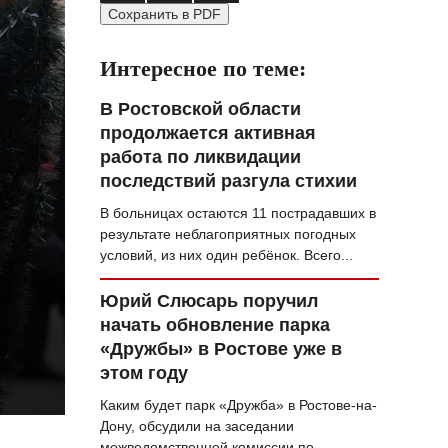
Сохранить в PDF
ВОПРОС НЕДЕЛИ
ПРЕМЬЕРА
Интересное по теме:
ТАМ И ТУТ
В Ростовской области
продолжается активная
СТИЛЬ ЖИЗНИ
работа по ликвидации
ХАЙП
последствий разгула стихии
В больницах остаются 11 пострадавших в
ЧЕЛОВЕК ОСОБЕННЫЙ
результате неблагоприятных погодных
КУЛЬТ ЕДЫ
условий, из них один ребёнок. Всего...
АФИША
Юрий Слюсарь поручил
начать обновление парка
ЖУРНАЛ
«Дружбы» в Ростове уже в
этом году
Каким будет парк «Дружба» в Ростове-на-
Дону, обсудили на заседании
межведомственной комиссии по