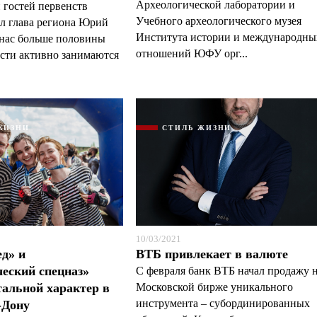
Археологической лаборатории и
 гостей первенств
Учебного археологического музея
л глава региона Юрий
Института истории и международны
 нас больше половины
отношений ЮФУ орг...
сти активно занимаются
ЖИЗНИ
СТИЛЬ ЖИЗНИ
10/03/2021
д» и
ВТБ привлекает в валюте
еский спецназ»
С февраля банк ВТБ начал продажу 
тальной характер в
Московской бирже уникального
инструмента – субординированных
-Дону