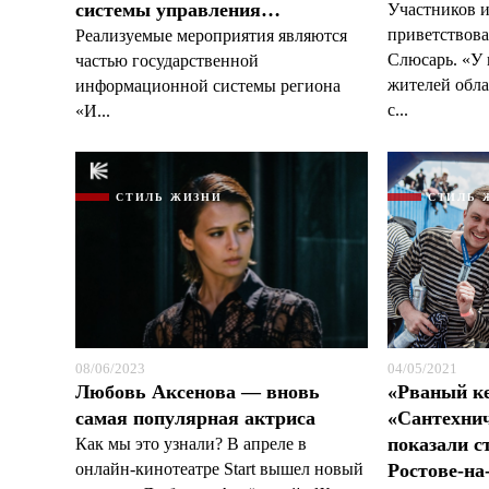
системы управления…
Участников и
приветствова
Реализуемые мероприятия являются
Слюсарь. «У
частью государственной
жителей обла
информационной системы региона
с...
«И...
СТИЛЬ ЖИЗНИ
СТИЛЬ 
08/06/2023
04/05/2021
Любовь Аксенова — вновь
«Рваный ке
самая популярная актриса
«Сантехнич
показали с
Как мы это узнали? В апреле в
онлайн-кинотеатре Start вышел новый
Ростове-на