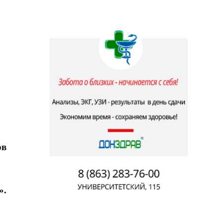
ов
».