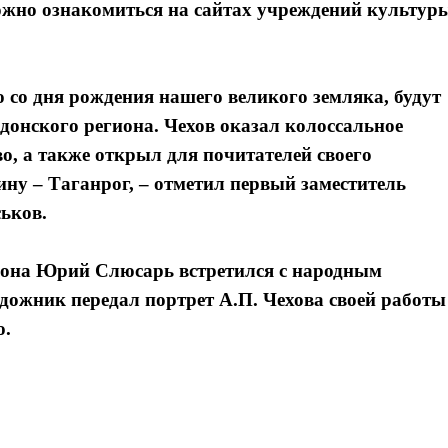
жно ознакомиться на сайтах учреждений культур
 со дня рождения нашего великого земляка, будут
 донского региона. Чехов оказал колоссальное
о, а также открыл для почитателей своего
ну – Таганрог, – отметил первый заместитель
ьков.
гиона Юрий Слюсарь встретился с народным
жник передал портрет А.П. Чехова своей работы
ю.
Я согласен с
Я согласен с
политикой конфиденциальности и защиты информации
политикой конфиденциальности и защиты информации