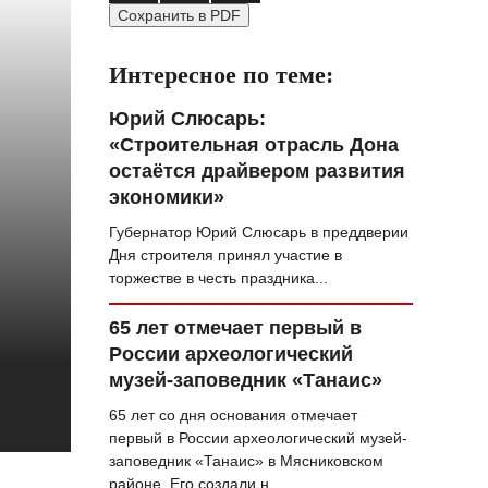
Сохранить в PDF
ВОПРОС НЕДЕЛИ
ПРЕМЬЕРА
Интересное по теме:
ТАМ И ТУТ
Юрий Слюсарь:
«Строительная отрасль Дона
СТИЛЬ ЖИЗНИ
остаётся драйвером развития
ХАЙП
экономики»
Губернатор Юрий Слюсарь в преддверии
ЧЕЛОВЕК ОСОБЕННЫЙ
Дня строителя принял участие в
КУЛЬТ ЕДЫ
торжестве в честь праздника...
АФИША
65 лет отмечает первый в
России археологический
ЖУРНАЛ
музей-заповедник «Танаис»
65 лет со дня основания отмечает
первый в России археологический музей-
заповедник «Танаис» в Мясниковском
районе. Его создали н...