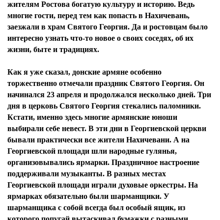
жителям Ростова богатую культуру и историю. Ведь
многие гости, перед тем как попасть в Нахичевань,
заезжали в храм Святого Георгия. Да и ростовцам было
интересно узнать что-то новое о своих соседях, об их
жизни, быте и традициях.
Как я уже сказал, донские армяне особенно
торжественно отмечали праздник Святого Георгия. Он
начинался 23 апреля и продолжался несколько дней. Три
дня в церковь Святого Георгия стекались паломники.
Кстати, именно здесь многие армянские юноши
выбирали себе невест. В эти дни в Георгиевской церкви
бывали практически все жители Нахичевани. А на
Георгиевской площади шли народные гулянья,
организовывались ярмарки. Праздничное настроение
поддерживали музыканты. В разных местах
Георгиевской площади играли духовые оркестры. На
ярмарках обязательно были шарманщики. У
шарманщика с собой всегда был особый ящик, из
которого попугай вытаскивал бумажки с разными