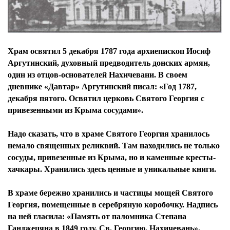
Храм освятил 5 декабря 1787 года архиепископ Иосиф
Аргутинский, духовный предводитель донских армян,
один из отцов-основателей Нахичевани. В своем
дневнике «Давтар» Аргутинский писал: «Год 1787,
декабря пятого. Освятил церковь Святого Георгия с
привезенными из Крыма сосудами».
Надо сказать, что в храме Святого Георгия хранилось
немало священных реликвий. Там находились не только
сосуды, привезенные из Крыма, но и каменные кресты-
хачкары. Хранились здесь ценные и уникальные книги.
В храме бережно хранились и частицы мощей Святого
Георгия, помещенные в серебряную коробочку. Надпись
на ней гласила: «Память от паломника Степана
Ганджецяна в 1849 году, Св. Георгию. Нахичевань».