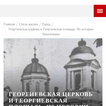
ГОРОДСКОЙ ПОРТАЛ
Главная
Стиль жизни
Город
Георгиевская церковь и Георгиевская площадь. Из истории
НОВОСТИ
Нахичевани
ВОПРОС НЕДЕЛИ
ПРЕМЬЕРА
ТАМ И ТУТ
СТИЛЬ ЖИЗНИ
ХАЙП
ЧЕЛОВЕК ОСОБЕННЫЙ
ГЕОРГИЕВСКАЯ ЦЕРКОВЬ
КУЛЬТ ЕДЫ
И ГЕОРГИЕВСКАЯ
АФИША