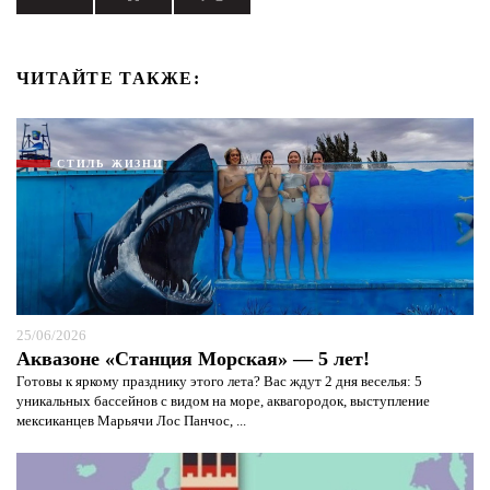
ЧИТАЙТЕ ТАКЖЕ:
Я согласен с
политикой конфиденциальности и
защиты информации*
Я согласен с
политикой конфиденциальности и
СТИЛЬ ЖИЗНИ
защиты информации*
25/06/2026
Аквазоне «Станция Морская» — 5 лет!
Готовы к яркому празднику этого лета? Вас ждут 2 дня веселья: 5
уникальных бассейнов с видом на море, аквагородок, выступление
мексиканцев Марьячи Лос Панчос, ...