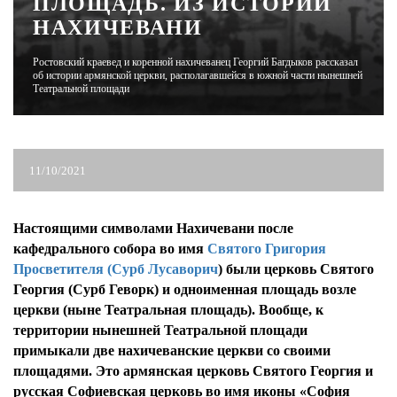
ПЛОЩАДЬ. ИЗ ИСТОРИИ
НАХИЧЕВАНИ
ЖУРНАЛ
Ростовский краевед и коренной нахичеванец Георгий Багдыков рассказал
об истории армянской церкви, располагавшейся в южной части нынешней
Театральной площади
11/10/2021
Настоящими символами Нахичевани после
кафедрального собора во имя
Святого Григория
Просветителя (Сурб Лусаворич
) были церковь Святого
Георгия (Сурб Геворк) и одноименная площадь возле
церкви (ныне Театральная площадь). Вообще, к
территории нынешней Театральной площади
примыкали две нахичеванские церкви со своими
площадями. Это армянская церковь Святого Георгия и
русская Софиевская церковь во имя иконы «София