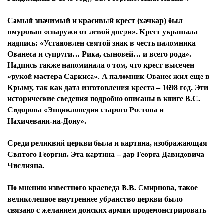
Самый значимый и красивый крест (хачкар) был
вмурован «снаружи от левой двери». Крест украшала
надпись: «Установлен святой знак в честь паломника
Ованеса и супруги… Рика, сыновей… и всего рода».
Надпись также напоминала о том, что крест высечен
«рукой мастера Саркиса». А паломник Ованес жил еще в
Крыму, так как дата изготовления креста – 1698 год. Эти
исторические сведения подробно описаны в книге В.С.
Сидорова «Энциклопедия старого Ростова и
Нахичевани-на-Дону».
Среди реликвий церкви была и картина, изображающая
Святого Георгия. Эта картина – дар Георга Давидовича
Числияна.
По мнению известного краеведа В.В. Смирнова, такое
великолепное внутреннее убранство церкви было
связано с желанием донских армян продемонстрировать