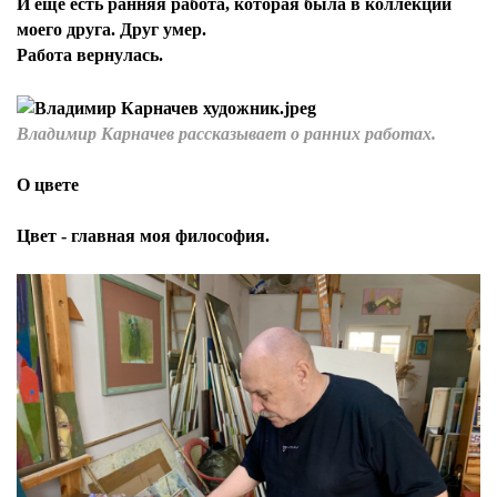
И еще есть ранняя работа, которая была в коллекции
моего друга. Друг умер.
Работа вернулась.
Я согласен с
политикой конфиденциальности и
защиты информации*
Я согласен с
политикой конфиденциальности и
защиты информации*
Владимир Карначев рассказывает о ранних работах.
О цвете
Цвет - главная моя философия.