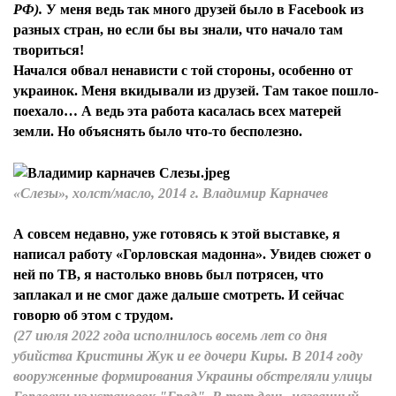
РФ).
У меня ведь так много друзей было в Facebook из
разных стран, но если бы вы знали, что начало там
твориться!
Начался обвал ненависти с той стороны, особенно от
украинок. Меня вкидывали из друзей. Там такое пошло-
поехало… А ведь эта работа касалась всех матерей
земли. Но объяснять было что-то бесполезно.
«Слезы», холст/масло, 2014 г. Владимир Карначев
А совсем недавно, уже готовясь к этой выставке, я
написал работу «Горловская мадонна». Увидев сюжет о
ней по ТВ, я настолько вновь был потрясен, что
заплакал и не смог даже дальше смотреть. И сейчас
говорю об этом с трудом.
(27 июля 2022 года исполнилось восемь лет со дня
убийства Кристины Жук и ее дочери Киры. В 2014 году
вооруженные формирования Украины обстреляли улицы