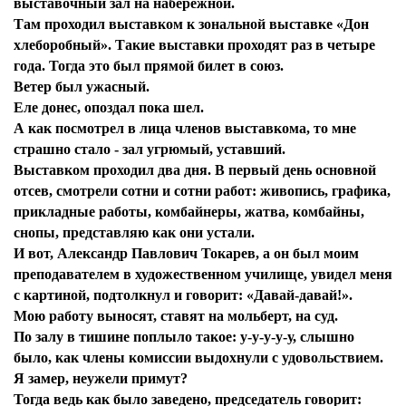
выставочный зал на набережной.
Там проходил выставком к зональной выставке «Дон
хлеборобный». Такие выставки проходят раз в четыре
года. Тогда это был прямой билет в союз.
Ветер был ужасный.
Еле донес, опоздал пока шел.
А как посмотрел в лица членов выставкома, то мне
страшно стало - зал угрюмый, уставший.
Выставком проходил два дня. В первый день основной
отсев, смотрели сотни и сотни работ: живопись, графика,
прикладные работы, комбайнеры, жатва, комбайны,
снопы, представляю как они устали.
И вот, Александр Павлович Токарев, а он был моим
преподавателем в художественном училище, увидел меня
с картиной, подтолкнул и говорит: «Давай-давай!».
Мою работу выносят, ставят на мольберт, на суд.
По залу в тишине поплыло такое: у-у-у-у-у, слышно
было, как члены комиссии выдохнули с удовольствием.
Я замер, неужели примут?
Тогда ведь как было заведено, председатель говорит: