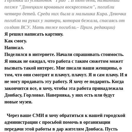
Горловки из установок "Град". В тот день, названный
позже "Донецким кровавым воскресеньем", погибли
четверо детей. Среди них была и малышка Кира. Девочка
погибла на руках у матери, которая бежала, спасаясь от
солдат ВСУ. Мать тоже погибла.– Прим. редакции)
Я решил написать картину.
Как смогу.
Написал.
Поделился в интернете. Начали спрашивать стоимость.
Я никак не ожидал, что работа с таким сюжетом может
вызвать такой интерес. Мне писали наши женщины, о
том, что они смотрят и плачут, плачут. Я и сам плачу. И я
не могу продавать эту работу. Я хочу ее подарить. Когда
закончится все, я хочу, чтобы эта работа принадлежала
Донбасу, Горловке. Наверняка, у них есть или будут
новые музеи.
Через ваше СМИ я хочу обратиться к нашей городской
администрации с просьбой помочь в организации
передачи этой работы в дар жителям Донбаса. Пусть