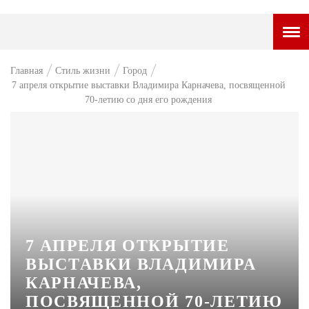
ГОРОДСКОЙ ПОРТАЛ
Главная
Стиль жизни
Город
7 апреля открытие выставки Владимира Карначева, посвященной
НОВОСТИ
70-летию со дня его рождения
ВОПРОС НЕДЕЛИ
ПРЕМЬЕРА
ТАМ И ТУТ
СТИЛЬ ЖИЗНИ
ХАЙП
7 АПРЕЛЯ ОТКРЫТИЕ
ЧЕЛОВЕК ОСОБЕННЫЙ
ВЫСТАВКИ ВЛАДИМИРА
КАРНАЧЕВА,
КУЛЬТ ЕДЫ
ПОСВЯЩЕННОЙ 70-ЛЕТИЮ
АФИША