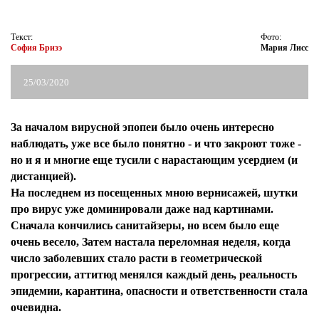
ЖУРНАЛ
Текст:
Фото:
София Бризэ
Мария Лисс
25/03/2020
За началом вирусной эпопеи было очень интересно
наблюдать, уже все было понятно - и что закроют тоже -
но и я и многие еще тусили с нарастающим усердием (и
дистанцией).
На последнем из посещенных мною вернисажей, шутки
про вирус уже доминировали даже над картинами.
Сначала кончились санитайзеры, но всем было еще
очень весело, Затем настала переломная неделя, когда
число заболевших стало расти в геометрической
прогрессии, аттитюд менялся каждый день, реальность
эпидемии, карантина, опасности и ответственности стала
очевидна.