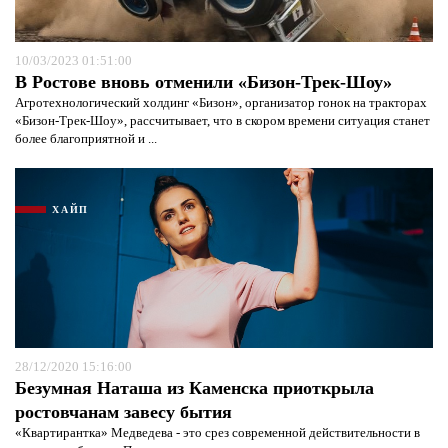
10/03/2023 01:51:00
В Ростове вновь отменили «Бизон-Трек-Шоу»
Агротехнологический холдинг «Бизон», организатор гонок на тракторах
«Бизон-Трек-Шоу», рассчитывает, что в скором времени ситуация станет
более благоприятной и ...
ХАЙП
Я согласен с
политикой конфиденциальности и
защиты информации*
Я согласен с
политикой конфиденциальности и
защиты информации*
28/12/2020 15:16:00
Безумная Наташа из Каменска приоткрыла
ростовчанам завесу бытия
«Квартирантка» Медведева - это срез современной действительности в