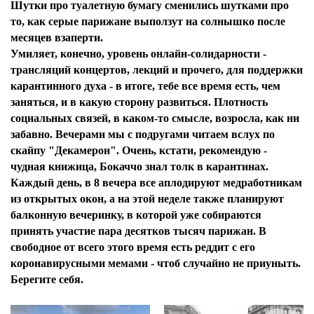
Шутки про туалетную бумагу сменились шутками про
то, как серые парижане выползут на солнышко после
месяцев взаперти.
Умиляет, конечно, уровень онлайн-солидарности -
трансляций концертов, лекций и прочего, для поддержки
карантинного духа - в итоге, тебе все время есть, чем
заняться, и в какую сторону развиться. Плотность
социальных связей, в каком-то смысле, возросла, как ни
забавно. Вечерами мы с подругами читаем вслух по
скайпу "Декамерон". Очень, кстати, рекомендую -
чудная книжица, Бокаччо знал толк в карантинах.
Каждый день, в 8 вечера все аплодируют медработникам
из открытых окон, а на этой неделе также планируют
балконную вечеринку, в которой уже собираются
принять участие пара десятков тысяч парижан. В
свободное от всего этого время есть реддит с его
коронавирусными мемами - чтоб случайно не приуныть.
Берегите себя.