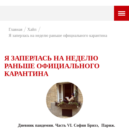
ГОРОДСКОЙ ПОРТАЛ
Главная
Хайп
Я заперлась на неделю раньше официального карантина
НОВОСТИ
ВОПРОС НЕДЕЛИ
Я ЗАПЕРЛАСЬ НА НЕДЕЛЮ
ПРЕМЬЕРА
РАНЬШЕ ОФИЦИАЛЬНОГО
КАРАНТИНА
ТАМ И ТУТ
СТИЛЬ ЖИЗНИ
ХАЙП
ЧЕЛОВЕК ОСОБЕННЫЙ
КУЛЬТ ЕДЫ
Дневник пандемии. Часть VI. София Бризэ, Париж.
АФИША