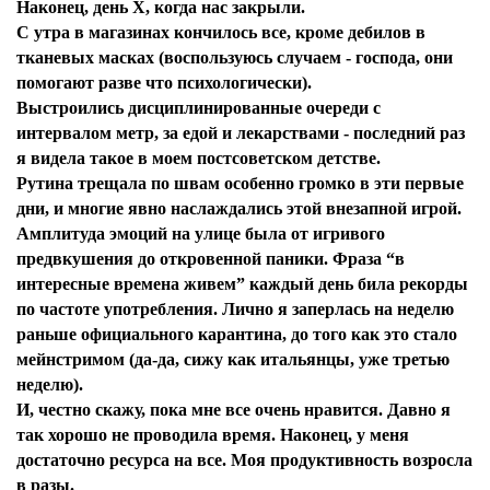
Наконец, день Х, когда нас закрыли.
С утра в магазинах кончилось все, кроме дебилов в
тканевых масках (воспользуюсь случаем - господа, они
помогают разве что психологически).
Выстроились дисциплинированные очереди с
интервалом метр, за едой и лекарствами - последний раз
я видела такое в моем постсоветском детстве.
Рутина трещала по швам особенно громко в эти первые
дни, и многие явно наслаждались этой внезапной игрой.
Амплитуда эмоций на улице была от игривого
предвкушения до откровенной паники. Фраза “в
интересные времена живем” каждый день била рекорды
по частоте употребления. Лично я заперлась на неделю
раньше официального карантина, до того как это стало
мейнстримом (да-да, сижу как итальянцы, уже третью
неделю).
И, честно скажу, пока мне все очень нравится. Давно я
так хорошо не проводила время. Наконец, у меня
достаточно ресурса на все. Моя продуктивность возросла
в разы.