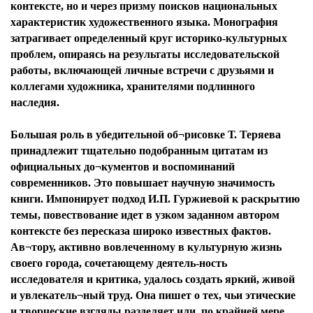
контексте, но и через призму поисков национальных
характеристик художественного языка. Монография
затрагивает определенный круг историко-культурных
проблем, опираясь на результаты исследовательской
работы, включающей личные встречи с друзьями и
коллегами художника, хранителями подлинного
наследия.
Большая роль в убедительной об¬рисовке Т. Теряева
принадлежит тщательно подобранным цитатам из
официальных до¬кументов и воспоминаний
современников. Это повышает научную значимость
книги. Импонирует подход И.П. Гуржиевой к раскрытию
темы, повествование идет в узком заданном автором
контексте без пересказа широко известных фактов.
Ав¬тору, активно вовлеченному в культурную жизнь
своего города, сочетающему деятель-ность
исследователя и критика, удалось создать яркий, живой
и увлекатель¬ный труд. Она пишет о тех, чьи этические
и творческие взгляды разделяет или, по крайней мере,