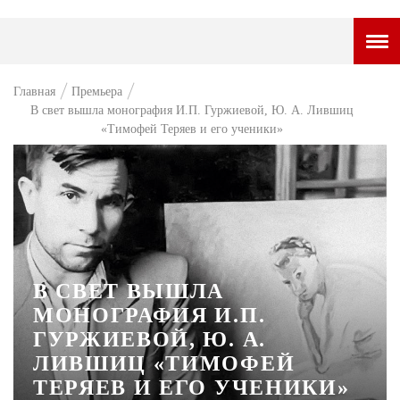
ГОРОДСКОЙ ПОРТАЛ
Главная
Премьера
В свет вышла монография И.П. Гуржиевой, Ю. А. Лившиц
НОВОСТИ
«Тимофей Теряев и его ученики»
ВОПРОС НЕДЕЛИ
ПРЕМЬЕРА
ТАМ И ТУТ
СТИЛЬ ЖИЗНИ
В СВЕТ ВЫШЛА
ХАЙП
МОНОГРАФИЯ И.П.
ЧЕЛОВЕК ОСОБЕННЫЙ
ГУРЖИЕВОЙ, Ю. А.
ЛИВШИЦ «ТИМОФЕЙ
КУЛЬТ ЕДЫ
ТЕРЯЕВ И ЕГО УЧЕНИКИ»
АФИША