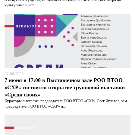
культурные и ист...
ПРЕМЬЕРА
Я согласен с
политикой конфиденциальности и
защиты информации*
Я согласен с
политикой конфиденциальности и
защиты информации*
01/06/2023
7 июня в 17:00 в Выставочном зале РОО ВТОО
«СХР» состоится открытие групповой выставки
«Среди своих»
Кураторы выставки: председатель РОО ВТОО «СХР» Олег Игнатов, зам.
председателя РОО ВТОО «СХР» п...
ПРЕМЬЕРА