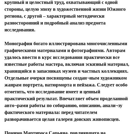
крупный и целостный труд, охватывающий с одной
стороны, целую эпоху в художественной жизни Южного
региона, с другой – характерный методически
разносторонний и подробный анализ предмета
исследования.
Монография богато иллюстрирована многочисленными
графическими материалами и фотографиями. Авторам
удалось ввести в курс исследования практически все
известные работы мастера, включая эскизный материал,
хранящийся в запасниках музеев и частных коллекциях.
Отдельные очерки посвящены создан¬ным художником
жанрам портрета, натюрморта и пейзажа. Следует особо
отметить, что исследование имеет и ценный
практический результат. Впечатляет объем проделанной
авто¬рами работы по собиранию, описанию, анали¬зу
фактического материала: перед читателем
разворачивается целая галерея донских живописцев.
Помимо Мартироса Сарьяна, повлиявшего на