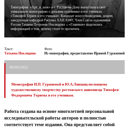
Типография «Арт_и_шок» в г. Ростов-на-Дону выпустила в свет
уникальную монографию о донском художнике и его учениках:
ЖУРНАЛ
«Тимофей Теряев и его ученики». Кандидат искусствоведения, доцент,
заведующая кафедрой Рисунка ААИ ЮФУ, Член Союза художников
России Татьяна Петровна Неклюдова с «Главным» поделилась
информацией о том, почему стоит ее прочитать
Текст:
Фото:
Татьяна Неклюдова
Из монографии, предоставлено Ириной Гуржиевой
08/09/2022
Монография И.П. Гуржиевой и Ю.А.Лившиц посвящена
художественному творчеству ростовского живописца Тимофея
Федоровича Теряева и его учеников.
Работа создана на основе многолетней персональной
исследовательской работы авторов и полностью
соответствует теме издания. Она представляет собой