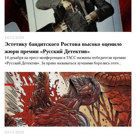
Я согласен с
политикой конфиденциальности и
защиты информации*
Я согласен с
политикой конфиденциальности и
защиты информации*
14/12/2020
Эстетику бандитского Ростова высоко оценило
жюри премии «Русский Детектив»
14 декабря на пресс-конференции в ТАСС названы победители премии
«Русский Детектив». За право называться лучшими боролись отеч...
ПРЕМЬЕРА
03/11/2020