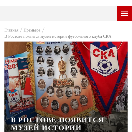
ГОРОДСКОЙ ПОРТАЛ
Главная
Премьера
В Ростове появится музей истории футбольного клуба СКА
НОВОСТИ
ВОПРОС НЕДЕЛИ
ПРЕМЬЕРА
ТАМ И ТУТ
СТИЛЬ ЖИЗНИ
ХАЙП
ЧЕЛОВЕК ОСОБЕННЫЙ
В РОСТОВЕ ПОЯВИТСЯ
КУЛЬТ ЕДЫ
МУЗЕЙ ИСТОРИИ
АФИША