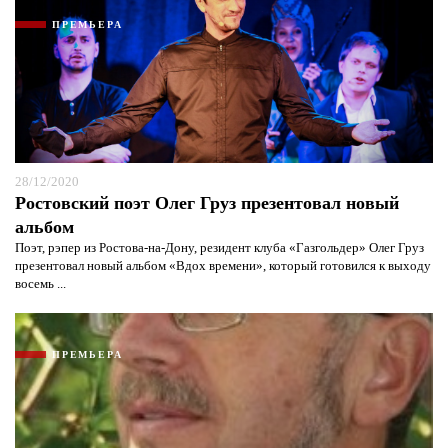
ПРЕМЬЕРА
Я согласен с
политикой конфиденциальности и
защиты информации*
Я согласен с
политикой конфиденциальности и
защиты информации*
28/12/2020
Ростовский поэт Олег Груз презентовал новый
альбом
Поэт, рэпер из Ростова-на-Дону, резидент клуба «Газгольдер» Олег Груз
презентовал новый альбом «Вдох времени», который готовился к выходу
восемь ...
ПРЕМЬЕРА