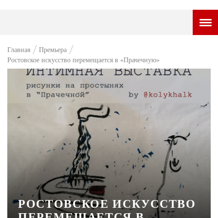
ГОРОДСКОЙ ПОРТАЛ
Главная
Премьера
Ростовское искусство перемещается в «Прачечную»
НОВОСТИ
ВОПРОС НЕДЕЛИ
ПРЕМЬЕРА
ТАМ И ТУТ
СТИЛЬ ЖИЗНИ
ХАЙП
ЧЕЛОВЕК ОСОБЕННЫЙ
КУЛЬТ ЕДЫ
РОСТОВСКОЕ ИСКУССТВО
ПЕРЕМЕЩАЕТСЯ В
АФИША