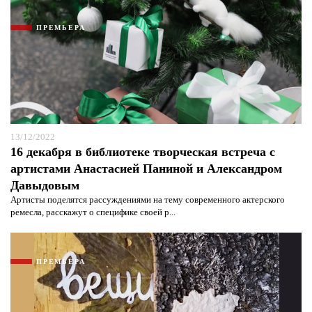
защиты информации*
Я согласен с
политикой конфиденциальности и
защиты информации*
ПРЕМЬЕРА
13/12/2022
16 декабря в библиотеке творческая встреча с
артистами Анастасией Паниной и Александром
Давыдовым
Артисты поделятся рассуждениями на тему современного актерского
ремесла, расскажут о специфике своей р...
ПРЕМЬЕРА