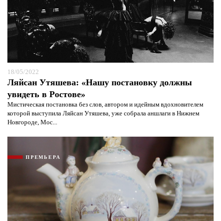
18/05/2022
Ляйсан Утяшева: «Нашу постановку должны
увидеть в Ростове»
Мистическая постановка без слов, автором и идейным вдохновителем
которой выступила Ляйсан Утяшева, уже собрала аншлаги в Нижнем
Я согласен с
политикой конфиденциальности и
Новгороде, Мос...
защиты информации*
Я согласен с
политикой конфиденциальности и
защиты информации*
ПРЕМЬЕРА