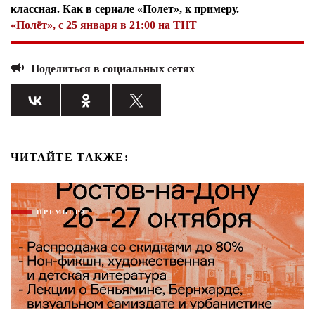
классная. Как в сериале «Полет», к примеру.
«Полёт», с 25 января в 21:00 на ТНТ
Поделиться в социальных сетях
ЧИТАЙТЕ ТАКЖЕ:
ПРЕМЬЕРА
Я согласен с
политикой конфиденциальности и
защиты информации*
Я согласен с
политикой конфиденциальности и