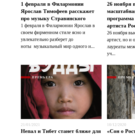
1 февраля в Филармонии
26 ноября
Ярослав Тимофеев расскажет
масштабна
про музыку Стравинского
программа
артиста Р
1 февраля в Филармонии Ярослав в
своем фирменном стиле ясно и
26 ноября вы
увлекательно разберет до
артист, но и о
ноты музыкальный мир одного и...
лауреаты ме
уч...
ПРЕМЬЕРА
ПРЕМЬЕ
21/01/2021
10/12/2020
Непал и Тибет станет ближе для
«Сон о Рос