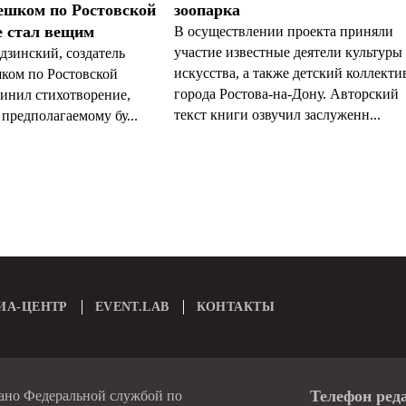
ешком по Ростовской
зоопарка
е стал вещим
В осуществлении проекта приняли
участие известные деятели культуры
зинский, создатель
искусства, а также детский коллекти
ком по Ростовской
города Ростова-на-Дону. Авторский
чинил стихотворение,
текст книги озвучил заслуженн...
предполагаемому бу...
ИА-ЦЕНТР
EVENT.LAB
КОНТАКТЫ
Телефон ред
вано Федеральной службой по