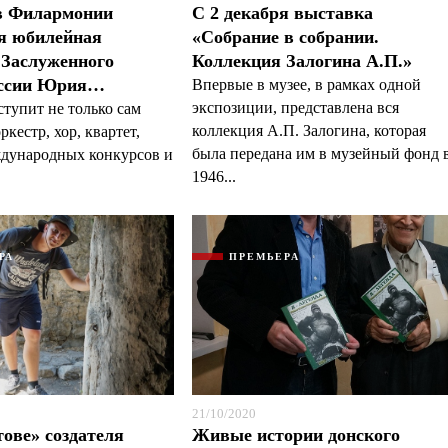
 в Филармонии
С 2 декабря выставка
я юбилейная
«Собрание в собрании.
 Заслуженного
Коллекция Залогина А.П.»
оссии Юрия…
Впервые в музее, в рамках одной
Я согласен с
Я согласен с
политикой конфиденциальности и защиты информации
политикой конфиденциальности и защиты информации
экспозиции, представлена вся
ступит не только сам
коллекция А.П. Залогина, которая
ркестр, хор, квартет,
была передана им в музейный фонд 
ждународных конкурсов и
1946...
РА
ПРЕМЬЕРА
21/10/2020
тове» создателя
Живые истории донского