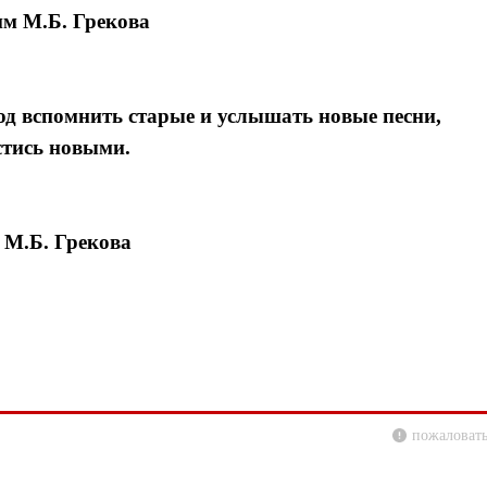
м М.Б. Грекова
д вспомнить старые и услышать новые песни,
стись новыми.
 М.Б. Грекова
пожаловать