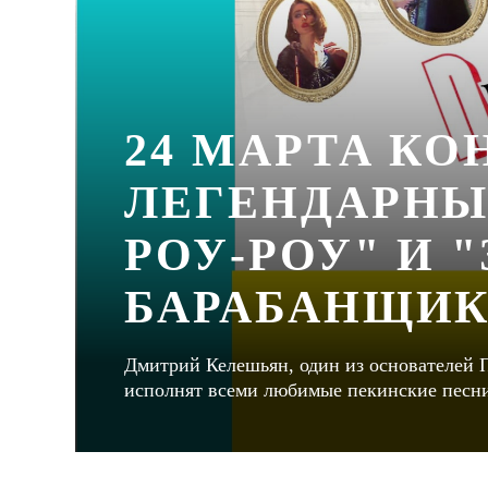
24 МАРТА КО
ЛЕГЕНДАРНЫ
РОУ-РОУ" И
БАРАБАНЩИК
Дмитрий Келешьян, один из основателей 
исполнят всеми любимые пекинские песни