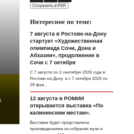
Сохранить в PDF
ВОПРОС НЕДЕЛИ
ПРЕМЬЕРА
Интересное по теме:
ТАМ И ТУТ
7 августа в Ростове-на-Дону
стартует «Художественная
СТИЛЬ ЖИЗНИ
олимпиада Сочи, Дона и
ХАЙП
Абхазии», продолжение в
Сочи с 7 октября
ЧЕЛОВЕК ОСОБЕННЫЙ
С 7 августа по 2 сентября 2026 года в
КУЛЬТ ЕДЫ
Ростове-на-Дону, а с 7 октября 2026 по
28 фев...
АФИША
12 августа в РОМИИ
Б
ЖУРНАЛ
открывается выставка «По
калининским местам».
Выставка будет представлена
произведениями из собрания музе и