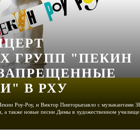
НЦЕРТ
Х ГРУПП "ПЕКИН
 "ЗАПРЕЩЕННЫЕ
И" В РХУ
Пекин Роу-Роу, и Виктор Пивторыпавло с музыкантами З
, а также новые песни Димы в художественном училище