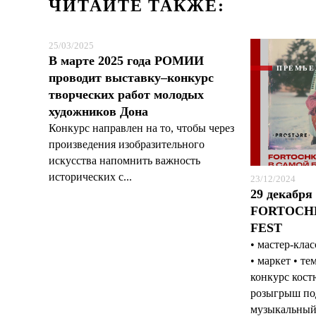
ЧИТАЙТЕ ТАКЖЕ:
25/03/2025
В марте 2025 года РОМИИ
ПРЕМЬЕ
проводит выставку–конкурс
творческих работ молодых
художников Дона
Конкурс направлен на то, чтобы через
произведения изобразительного
искусства напомнить важность
исторических с...
23/12/2024
29 декабря
FORTOCH
FEST
• мастер-кла
• маркет • т
конкурс кост
розыгрыш по
музыкальный 