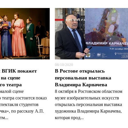
РА
ПРЕМЬЕРА
08/10/2020
й ВГИК покажет
В Ростове открылась
на сцене
персональная выставка
го театра
Владимира Карначева
 малой сцене
8 октября в Ростовском областном
театра состоится показ
музее изобразительных искусств
пектакля студентов
открылась персональная выставка
а», по рассказу А.П.
художника Владимира Карначева,
тм...
которая прод...