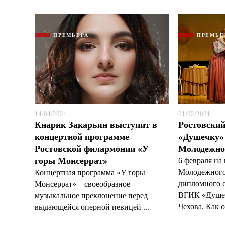
ПРЕМЬЕРА
ПРЕМЬЕ
14/04/2021
01/02/2021
Кнарик Закарьян выступит в
Ростовски
концертной программе
«Душечку» 
Ростовской филармонии «У
Молодежно
горы Монсеррат»
6 февраля на
Молодежного 
Концертная программа «У горы
дипломного с
Монсеррат» – своеобразное
ВГИК «Душечк
музыкальное преклонение перед
Чехова. Как о
выдающейся оперной певицей ...