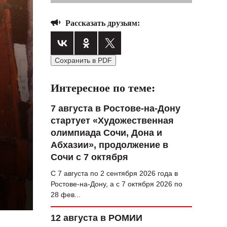
ВОПРОС НЕДЕЛИ
Рассказать друзьям:
ПРЕМЬЕРА
ТАМ И ТУТ
Сохранить в PDF
СТИЛЬ ЖИЗНИ
Интересное по теме:
ХАЙП
7 августа в Ростове-на-Дону
ЧЕЛОВЕК ОСОБЕННЫЙ
стартует «Художественная
КУЛЬТ ЕДЫ
олимпиада Сочи, Дона и
Абхазии», продолжение в
АФИША
Сочи с 7 октября
ЖУРНАЛ
С 7 августа по 2 сентября 2026 года в
Ростове-на-Дону, а с 7 октября 2026 по
28 фев...
12 августа в РОМИИ