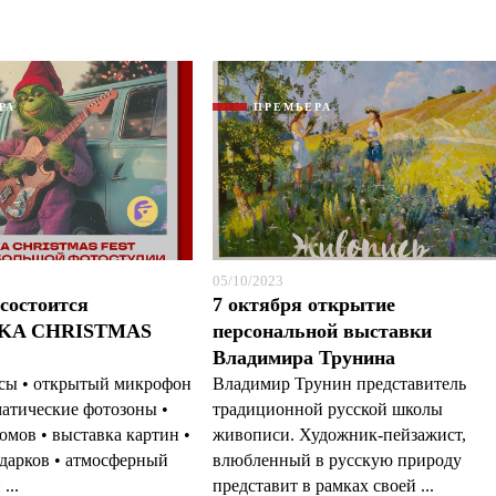
РА
ПРЕМЬЕРА
05/10/2023
 состоится
7 октября открытие
KA CHRISTMAS
персональной выставки
Владимира Трунина
ссы • открытый микрофон
Владимир Трунин представитель
ематические фотозоны •
традиционной русской школы
юмов • выставка картин •
живописи. Художник-пейзажист,
дарков • атмосферный
влюбленный в русскую природу
...
представит в рамках своей ...