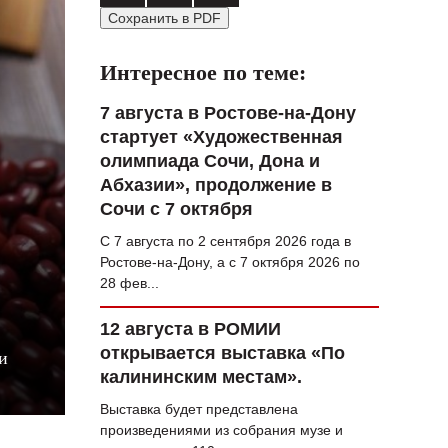
Сохранить в PDF
ВОПРОС НЕДЕЛИ
ПРЕМЬЕРА
Интересное по теме:
ТАМ И ТУТ
7 августа в Ростове-на-Дону
стартует «Художественная
СТИЛЬ ЖИЗНИ
олимпиада Сочи, Дона и
ХАЙП
Абхазии», продолжение в
Сочи с 7 октября
ЧЕЛОВЕК ОСОБЕННЫЙ
С 7 августа по 2 сентября 2026 года в
КУЛЬТ ЕДЫ
Ростове-на-Дону, а с 7 октября 2026 по
28 фев...
АФИША
12 августа в РОМИИ
ЖУРНАЛ
открывается выставка «По
и
калининским местам».
Выставка будет представлена
произведениями из собрания музе и