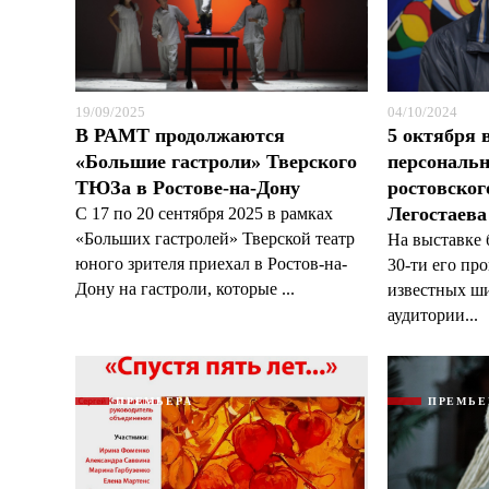
19/09/2025
04/10/2024
В РАМТ продолжаются
5 октября 
«Большие гастроли» Тверского
персональ
ТЮЗа в Ростове-на-Дону
ростовског
Легостаева
С 17 по 20 сентября 2025 в рамках
«Больших гастролей» Тверской театр
На выставке 
юного зрителя приехал в Ростов-на-
30-ти его пр
Дону на гастроли, которые ...
известных ши
аудитории...
ПРЕМЬЕРА
ПРЕМЬЕ