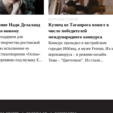
02/07/2020 12:00:00
ение Нади Делаланд
Кузнец из Таганрога вошел в
по-новому
число победителей
международного конкурса
подарком для
творчества ростовской
Конкурс проходил в австрийском
ло исполнение ее
городке Иббзиц, в музее Ferrum. Из-з
стихотворения «Осень»
коронавируса – в режиме-онлайн.
ревянко под музыку Е...
Тема – "Цветочное". Из стали...