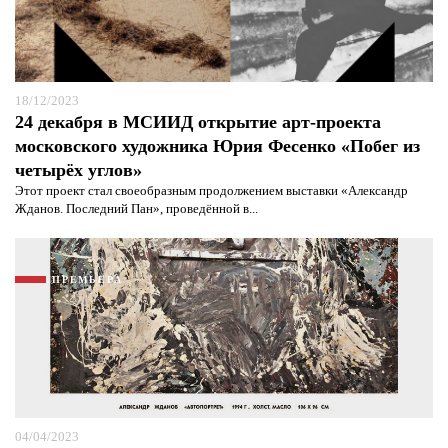
18/12/2023
24 декабря в МСИИД открытие арт-проекта
московского художника Юрия Фесенко «Побег из
четырёх углов»
Этот проект стал своеобразным продолжением выставки «Александр
Жданов. Последний Пан», проведённой в...
ПРЕМЬЕРА
Я согласен с
политикой конфиденциальности и
защиты информации*
Я согласен с
политикой конфиденциальности и
защиты информации*
04/04/2023