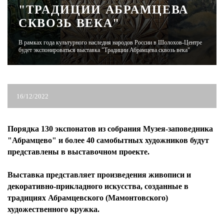
"ТРАДИЦИИ АБРАМЦЕВА
СКВОЗЬ ВЕКА"
ЖУРНАЛ
В рамках года культурного наследия народов России в Шолохов-Центре
будет экспонироваться выставка "Традиции Абрамцева сквозь века"
16/12/2022
Порядка 130 экспонатов из собрания Музея-заповедника
"Абрамцево" и более 40 самобытных художников будут
представлены в выставочном проекте.
Выставка представляет произведения живописи и
декоративно-прикладного искусства, созданные в
традициях Абрамцевского (Мамонтовского)
художественного кружка.