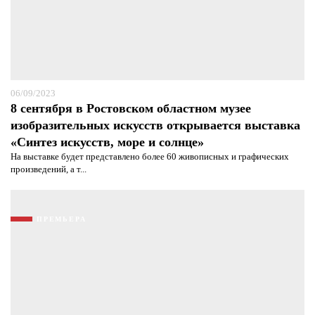
06/09/2023
8 сентября в Ростовском областном музее
Я согласен с
политикой конфиденциальности и
изобразительных искусств открывается выставка
защиты информации*
Я согласен с
политикой конфиденциальности и
«Синтез искусств, море и солнце»
защиты информации*
На выставке будет представлено более 60 живописных и графических
произведений, а т...
ПРЕМЬЕРА