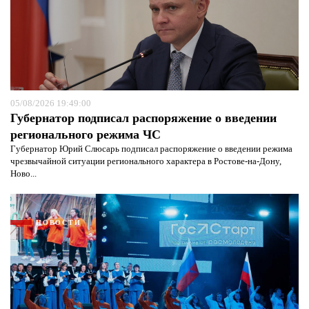
05/08/2026 19:49:00
Губернатор подписал распоряжение о введении
регионального режима ЧС
Губернатор Юрий Слюсарь подписал распоряжение о введении режима
чрезвычайной ситуации регионального характера в Ростове-на-Дону,
Ново...
НОВОСТИ
Я согласен с
политикой конфиденциальности и
защиты информации*
Я согласен с
политикой конфиденциальности и