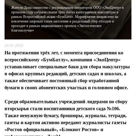
Жители Дона совместно с региональным оператором ООО «ЭкоЦентр» в
прошлом году собрали свыше трех тысяч килограммов макулатуры в
ЖУРНАЛ
рамках Всероссийской акции «БумБатл». Мероприятие направлено на
вовлечение широких слоев населения в раздельный сбор отходов и
проходит в рамках национального проекта «Экологическое
благополучие»
26.01.2026
На протяжении трёх лет, с момента присоединения ко
всероссийскому «БумБатлу», компания «ЭкоЦентр»
устанавливает специальные баки для сбора макулатуры
в офисах крупных редакций, детских садах и школах, а
также обеспечивает постоянный сбор отработанной
бумаги в своих абонентских участках и головном офисе.
Среди образовательных учреждений лидерами по сбору
вторсырья стали воспитанники детского сада №106.
Также ненужную бумагу, брошюры, журналы, тетради,
газеты и картон активно передают журналисты газеты
«Ростов официальный», «Блокнот Ростов» и