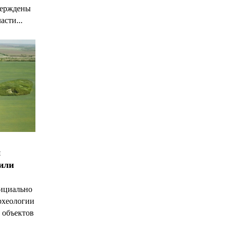
верждены
асти...
и
чили
ициально
рхеологии
 объектов