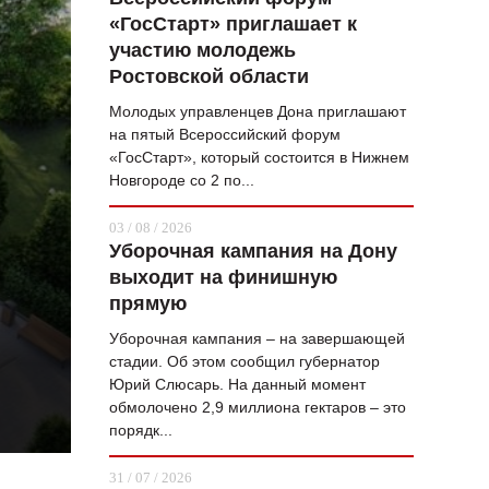
«ГосСтарт» приглашает к
ВОПРОС НЕДЕЛИ
участию молодежь
ПРЕМЬЕРА
Ростовской области
ТАМ И ТУТ
Молодых управленцев Дона приглашают
на пятый Всероссийский форум
СТИЛЬ ЖИЗНИ
«ГосСтарт», который состоится в Нижнем
Новгороде со 2 по...
ХАЙП
03 / 08 / 2026
ЧЕЛОВЕК ОСОБЕННЫЙ
Уборочная кампания на Дону
выходит на финишную
КУЛЬТ ЕДЫ
прямую
АФИША
Уборочная кампания – на завершающей
стадии. Об этом сообщил губернатор
ЖУРНАЛ
Юрий Слюсарь. На данный момент
обмолочено 2,9 миллиона гектаров – это
порядк...
31 / 07 / 2026