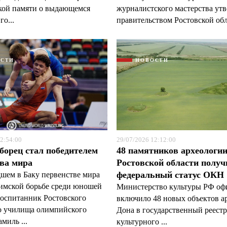
кой памяти о выдающемся
журналистского мастерства ут
го...
правительством Ростовской обл
ОСТИ
НОВОСТИ
2:54:00
29/07/2026 12:12:00
борец стал победителем
48 памятников археологи
ва мира
Ростовской области полу
федеральный статус ОКН
шем в Баку первенстве мира
римской борьбе среди юношей
Министерство культуры РФ оф
воспитанник Ростовского
включило 48 новых объектов а
о училища олимпийского
Дона в государственный реестр
миль ...
культурного ...