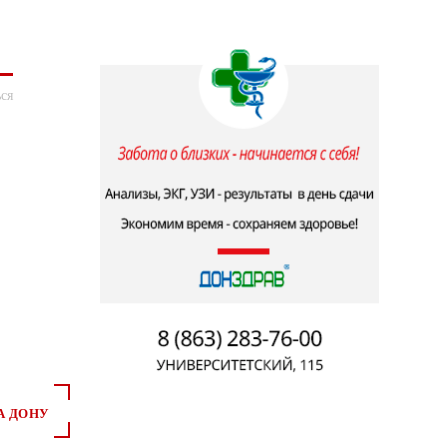
ся
А ДОНУ