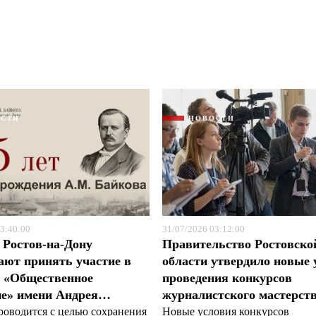
ОСТИ
НОВОСТИ
Я согласен с
Я согласен с
политикой конфиденциальности и защиты информации
политикой конфиденциальности и защиты информации
3:40:00
31/07/2026 03:12:00
 Ростов-на-Дону
Правительство Ростовско
ют принять участие в
области утвердило новые 
е «Общественное
проведения конкурсов
ие» имени Андрея…
журналистского мастерст
роводится с целью сохранения
Новые условия конкурсов