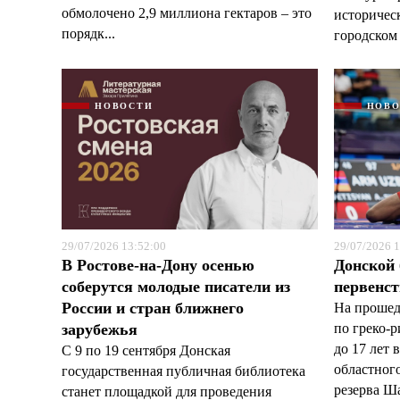
обмолочено 2,9 миллиона гектаров – это
историчес
порядк...
городском 
НОВОСТИ
НОВ
29/07/2026 13:52:00
29/07/2026 1
В Ростове-на-Дону осенью
Донской 
соберутся молодые писатели из
первенст
России и стран ближнего
На прошед
зарубежья
по греко-
до 17 лет 
С 9 по 19 сентября Донская
областног
государственная публичная библиотека
резерва Ша
станет площадкой для проведения