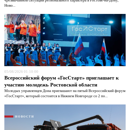
чрезвычайной ситуации регионального характера в Ростове-на-Дону,
Ново...
НОВОСТИ
05/08/2026 01:10:00
Всероссийский форум «ГосСтарт» приглашает к
участию молодежь Ростовской области
Я согласен с
политикой конфиденциальности и
Молодых управленцев Дона приглашают на пятый Всероссийский форум
защиты информации*
Я согласен с
политикой конфиденциальности и
«ГосСтарт», который состоится в Нижнем Новгороде со 2 по...
защиты информации*
НОВОСТИ