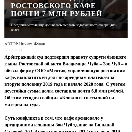
РОСТОВСКОГО КАФЕ
ПОЧТИ 7 МЛН РУБЛЕЙ
ЖУРНАЛ
Предпринимательница добивалась выплаты задолженности по арендной
плате
АВТОР
Никита Жуков
28.05.2021
Арбитражный суд подтвердил правоту супруги бывшего
главы Ростовской области Владимира Чуба – Зои Чуб – и
обязал фирму ООО «Мечта», управляющую ростовским
кафе, выплатить ей долг по арендным платежам за
вторую половину 2019 года и начало 2020 года. С учетом
неустойки сумма долга составила почти 6,8 млн рублей.
Об этом сегодня сообщил «Блокнот» со ссылкой на
материалы суда.
Суть конфликта в том, что кафе арендовало у
предпринимательницы Зои Чуб здание на Большой
Садовой, 102. Арендатор платил с 2012 года, но в 2019