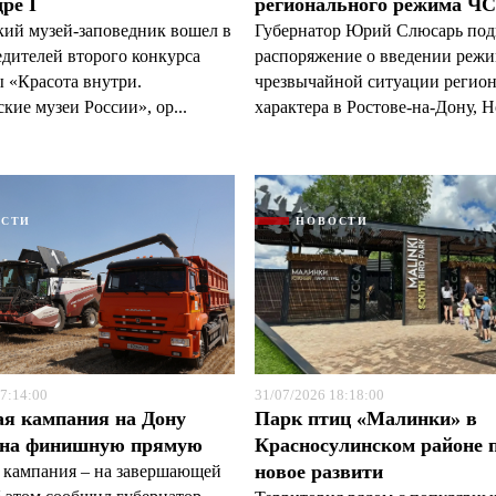
ре I
регионального режима Ч
кий музей-заповедник вошел в
Губернатор Юрий Слюсарь под
едителей второго конкурса
распоряжение о введении реж
 «Красота внутри.
чрезвычайной ситуации регио
кие музеи России», ор...
характера в Ростове-на-Дону, Н
ОСТИ
НОВОСТИ
7:14:00
31/07/2026 18:18:00
ая кампания на Дону
Парк птиц «Малинки» в
 на финишную прямую
Красносулинском районе 
новое развити
 кампания – на завершающей