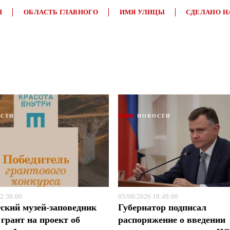
П
ОБЛАСТЬ ГЛАВНОГО
ИМЯ УЛИЦЫ
СДЕЛАНО Н
ОСТИ
НОВОСТИ
Я согласен с
Я согласен с
политикой конфиденциальности и защиты информации
политикой конфиденциальности и защиты информации
2:38:00
05/08/2026 19:49:00
ский музей-заповедник
Губернатор подписал
грант на проект об
распоряжение о введении