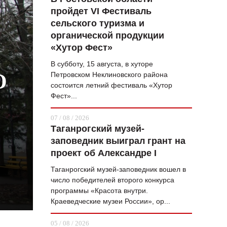
пройдет VI Фестиваль
ВОПРОС НЕДЕЛИ
сельского туризма и
ПРЕМЬЕРА
органической продукции
«Хутор Фест»
ТАМ И ТУТ
В субботу, 15 августа, в хуторе
СТИЛЬ ЖИЗНИ
О
Петровском Неклиновского района
состоится летний фестиваль «Хутор
ХАЙП
Фест»...
ЧЕЛОВЕК ОСОБЕННЫЙ
07 / 08 / 2026
Таганрогский музей-
КУЛЬТ ЕДЫ
заповедник выиграл грант на
АФИША
проект об Александре I
Таганрогский музей-заповедник вошел в
ЖУРНАЛ
число победителей второго конкурса
программы «Красота внутри.
Краеведческие музеи России», ор...
05 / 08 / 2026