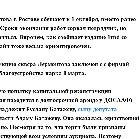
ова в Ростове обещают к 1 октября, вместо ранее
Сроки окончания работ сорвал подрядчик, но
иться. Впрочем, как сообщает издание 1rnd со
айн тоже весьма ориентировочен.
рукцию сквера Лермонтова заключен с с фирмой
благоустройства парка 8 марта.
ую попытку капитальной реконструкции
ая находится в долгосрочной аренде у ДОСААФ)
надлежит Руслану Батажеву,
сыну депутата
ласти Адаму Батажеву. Она оказалась единственно
е. Несмотря на то, что торги были признаны
тствующей всем условиям аукциона. Поэтому