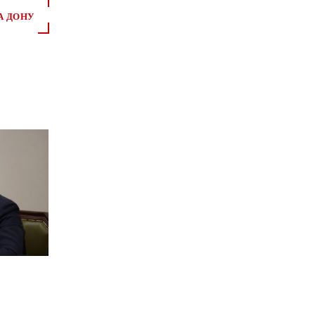
А ДОНУ
*
*