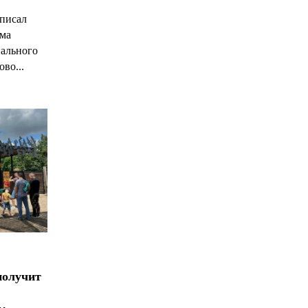
С
писал
има
нального
ово...
получит