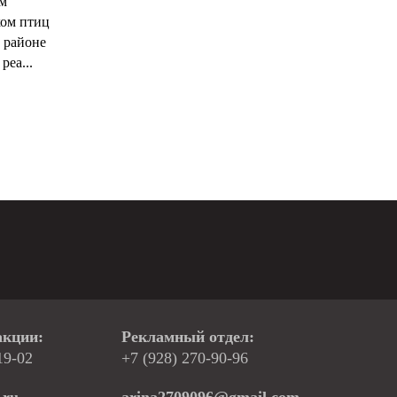
ым
ком птиц
 районе
реа...
акции:
Рекламный отдел:
19-02
+7 (928) 270-90-96