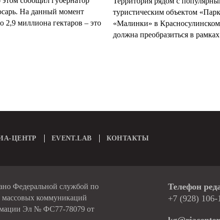
б этом сообщил губернатор
Территория рядом с популярн
арь. На данный момент
туристическим объектом «Пар
 2,9 миллиона гектаров – это
«Малинки» в Красносулинском
должна преобразиться в рамках 
ИА-ЦЕНТР
EVENT.LAB
КОНТАКТЫ
Телефон ред
вано Федеральной службой по
и массовых коммуникаций
+7 (928) 106-
рмации Эл № ФС77-78079 от