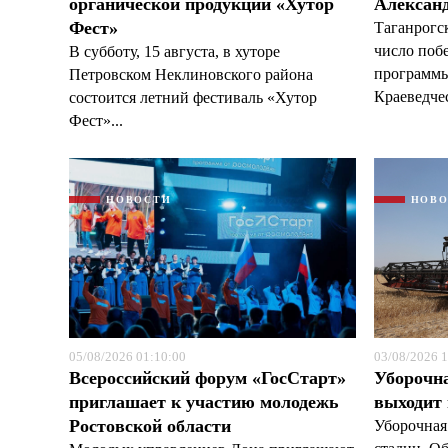
органической продукции «Хутор
Александ
Фест»
Таганрогс
число поб
В субботу, 15 августа, в хуторе
программы
Петровском Неклиновского района
Краеведчес
состоится летний фестиваль «Хутор
Фест»...
НОВОСТИ
НОВ
05/08/2026 01:10:00
03/08/2026 1
Всероссийский форум «ГосСтарт»
Уборочн
приглашает к участию молодежь
выходит
Ростовской области
Уборочная