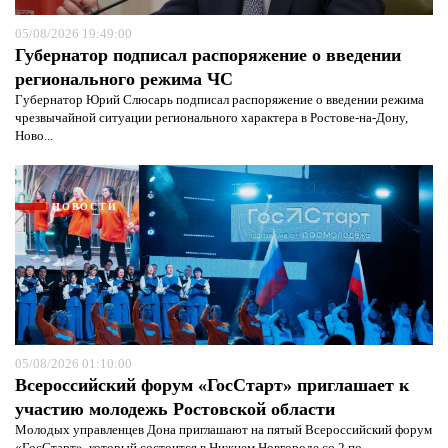
05/08/2026 19:49:00
Губернатор подписал распоряжение о введении
регионального режима ЧС
Губернатор Юрий Слюсарь подписал распоряжение о введении режима
чрезвычайной ситуации регионального характера в Ростове-на-Дону,
Ново...
НОВОСТИ
05/08/2026 01:10:00
Я согласен с
политикой конфиденциальности и
Всероссийский форум «ГосСтарт» приглашает к
защиты информации*
Я согласен с
политикой конфиденциальности и
защиты информации*
участию молодежь Ростовской области
Молодых управленцев Дона приглашают на пятый Всероссийский форум
«ГосСтарт», который состоится в Нижнем Новгороде со 2 по...