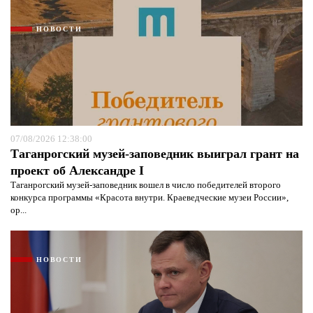
НОВОСТИ
07/08/2026 12:38:00
Таганрогский музей-заповедник выиграл грант на
проект об Александре I
Таганрогский музей-заповедник вошел в число победителей второго
конкурса программы «Красота внутри. Краеведческие музеи России»,
ор...
НОВОСТИ
Я согласен с
политикой конфиденциальности и
защиты информации*
Я согласен с
политикой конфиденциальности и
защиты информации*