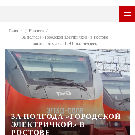
ГОРОДСКОЙ ПОРТАЛ
Главная
Новости
За полгода «Городской электричкой» в Ростове
НОВОСТИ
воспользовались 129,6 тыс человек
ВОПРОС НЕДЕЛИ
ПРЕМЬЕРА
ТАМ И ТУТ
СТИЛЬ ЖИЗНИ
ХАЙП
ЧЕЛОВЕК ОСОБЕННЫЙ
ЗА ПОЛГОДА «ГОРОДСКОЙ
ЭЛЕКТРИЧКОЙ» В
КУЛЬТ ЕДЫ
РОСТОВЕ
АФИША