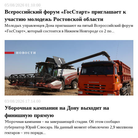
05/08/2026 01:10:00
Всероссийский форум «ГосСтарт» приглашает к
участию молодежь Ростовской области
Молодых управленцев Дона приглашают на пятый Всероссийский форум
«ГосСтарт», который состоится в Нижнем Новгороде со 2 по...
НОВОСТИ
Я согласен с
политикой конфиденциальности и
защиты информации*
Я согласен с
политикой конфиденциальности и
защиты информации*
03/08/2026 17:14:00
Уборочная кампания на Дону выходит на
финишную прямую
Уборочная кампания – на завершающей стадии. Об этом сообщил
губернатор Юрий Слюсарь. На данный момент обмолочено 2,9 миллиона
гектаров – это порядк...