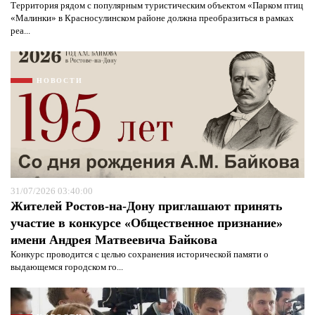
Территория рядом с популярным туристическим объектом «Парком птиц
«Малинки» в Красносулинском районе должна преобразиться в рамках
реа...
НОВОСТИ
31/07/2026 03:40:00
Жителей Ростов-на-Дону приглашают принять
участие в конкурсе «Общественное признание»
Я согласен с
политикой конфиденциальности и
имени Андрея Матвеевича Байкова
защиты информации*
Я согласен с
политикой конфиденциальности и
защиты информации*
Конкурс проводится с целью сохранения исторической памяти о
выдающемся городском го...