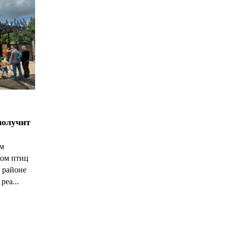
получит
ым
ком птиц
 районе
реа...