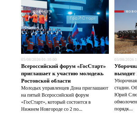
НОВОСТИ
НОВ
05/08/2026 01:10:00
03/08/2026 1
Всероссийский форум «ГосСтарт»
Уборочн
приглашает к участию молодежь
выходит
Ростовской области
Уборочная
стадии. О
Молодых управленцев Дона приглашают
Юрий Слюс
на пятый Всероссийский форум
обмолочено
«ГосСтарт», который состоится в
порядк...
Нижнем Новгороде со 2 по...