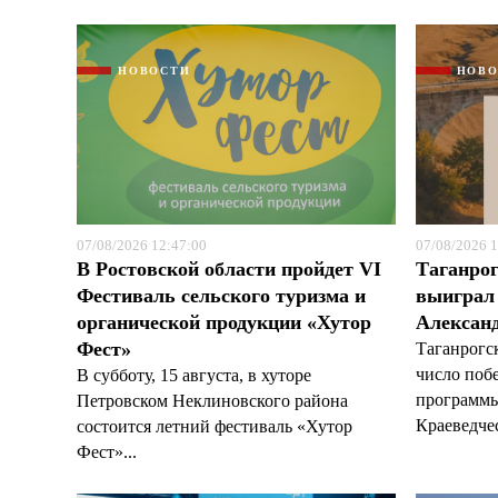
НОВОСТИ
НОВ
07/08/2026 12:47:00
07/08/2026 1
В Ростовской области пройдет VI
Таганрог
Фестиваль сельского туризма и
выиграл 
органической продукции «Хутор
Александ
Фест»
Таганрогс
число поб
В субботу, 15 августа, в хуторе
программы
Петровском Неклиновского района
Краеведчес
состоится летний фестиваль «Хутор
Фест»...