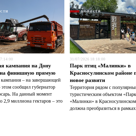
ОСТИ
НОВОСТИ
7:14:00
31/07/2026 18:18:00
ая кампания на Дону
Парк птиц «Малинки» в
 на финишную прямую
Красносулинском районе 
новое развити
 кампания – на завершающей
б этом сообщил губернатор
Территория рядом с популярн
арь. На данный момент
туристическим объектом «Пар
 2,9 миллиона гектаров – это
«Малинки» в Красносулинском
должна преобразиться в рамках 