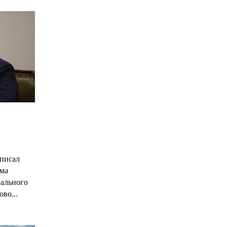
С
писал
има
нального
ово...