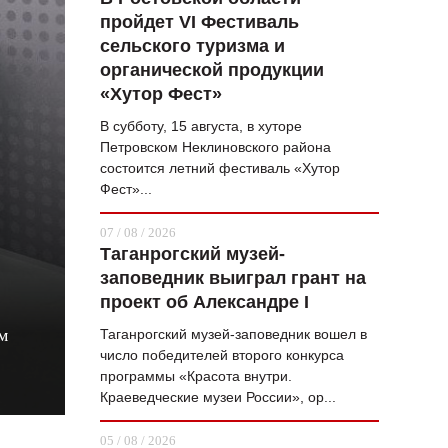
пройдет VI Фестиваль
ВОПРОС НЕДЕЛИ
сельского туризма и
ПРЕМЬЕРА
органической продукции
«Хутор Фест»
ТАМ И ТУТ
В субботу, 15 августа, в хуторе
СТИЛЬ ЖИЗНИ
Петровском Неклиновского района
состоится летний фестиваль «Хутор
ХАЙП
Фест»...
ЧЕЛОВЕК ОСОБЕННЫЙ
07 / 08 / 2026
Таганрогский музей-
КУЛЬТ ЕДЫ
заповедник выиграл грант на
АФИША
проект об Александре I
м
Таганрогский музей-заповедник вошел в
ЖУРНАЛ
число победителей второго конкурса
программы «Красота внутри.
Краеведческие музеи России», ор...
05 / 08 / 2026