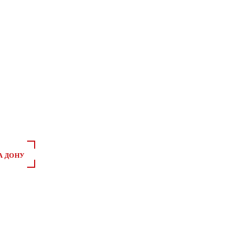
*
*
А ДОНУ