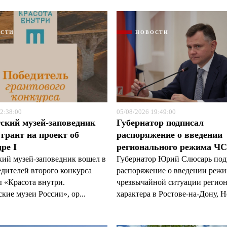
ОСТИ
НОВОСТИ
2:38:00
05/08/2026 19:49:00
ский музей-заповедник
Губернатор подписал
грант на проект об
распоряжение о введении
ре I
регионального режима Ч
кий музей-заповедник вошел в
Губернатор Юрий Слюсарь под
едителей второго конкурса
распоряжение о введении реж
 «Красота внутри.
чрезвычайной ситуации регио
кие музеи России», ор...
характера в Ростове-на-Дону, Н