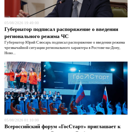
05/08/2026 19:49:00
Губернатор подписал распоряжение о введении
регионального режима ЧС
Губернатор Юрий Слюсарь подписал распоряжение о введении режима
чрезвычайной ситуации регионального характера в Ростове-на-Дону,
Ново...
НОВОСТИ
Я согласен с
политикой конфиденциальности и
защиты информации*
05/08/2026 01:10:00
Я согласен с
политикой конфиденциальности и
защиты информации*
Всероссийский форум «ГосСтарт» приглашает к