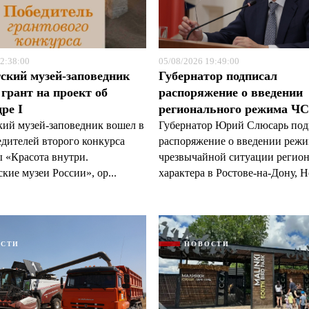
2:38:00
05/08/2026 19:49:00
ский музей-заповедник
Губернатор подписал
грант на проект об
распоряжение о введении
ре I
регионального режима Ч
кий музей-заповедник вошел в
Губернатор Юрий Слюсарь под
едителей второго конкурса
распоряжение о введении реж
 «Красота внутри.
чрезвычайной ситуации регио
кие музеи России», ор...
характера в Ростове-на-Дону, Н
ОСТИ
НОВОСТИ