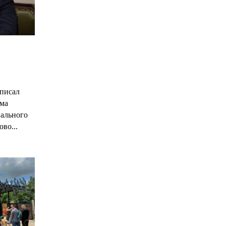
С
писал
има
нального
ово...