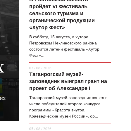
пройдет VI Фестиваль
ВОПРОС НЕДЕЛИ
сельского туризма и
ПРЕМЬЕРА
органической продукции
«Хутор Фест»
ТАМ И ТУТ
В субботу, 15 августа, в хуторе
СТИЛЬ ЖИЗНИ
Петровском Неклиновского района
состоится летний фестиваль «Хутор
ХАЙП
Фест»...
ЧЕЛОВЕК ОСОБЕННЫЙ
Х
07 / 08 / 2026
Таганрогский музей-
КУЛЬТ ЕДЫ
заповедник выиграл грант на
АФИША
проект об Александре I
ких
Таганрогский музей-заповедник вошел в
ЖУРНАЛ
число победителей второго конкурса
программы «Красота внутри.
Краеведческие музеи России», ор...
05 / 08 / 2026