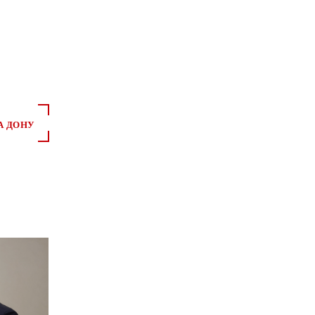
А ДОНУ
*
*