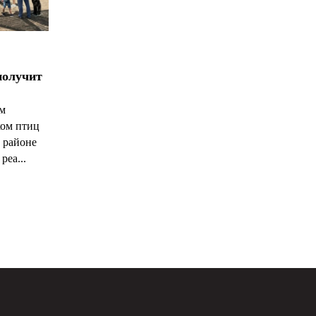
получит
ым
ком птиц
 районе
реа...