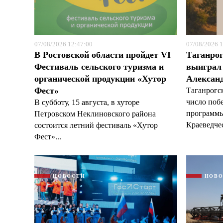
07/08/2026 12:47:00
07/08/2026 1
В Ростовской области пройдет VI
Таганрог
Фестиваль сельского туризма и
выиграл 
органической продукции «Хутор
Александ
Фест»
Таганрогс
число поб
В субботу, 15 августа, в хуторе
программы
Петровском Неклиновского района
Краеведчес
состоится летний фестиваль «Хутор
Фест»...
НОВОСТИ
НОВ