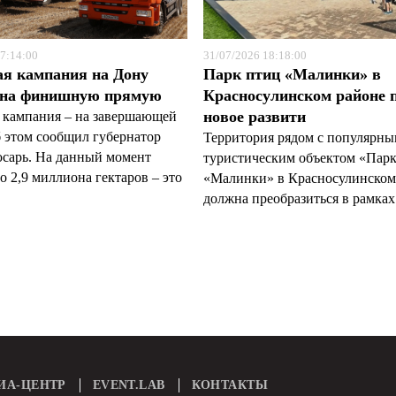
7:14:00
31/07/2026 18:18:00
ая кампания на Дону
Парк птиц «Малинки» в
 на финишную прямую
Красносулинском районе 
новое развити
 кампания – на завершающей
б этом сообщил губернатор
Территория рядом с популярн
арь. На данный момент
туристическим объектом «Пар
 2,9 миллиона гектаров – это
«Малинки» в Красносулинском
должна преобразиться в рамках 
ИА-ЦЕНТР
EVENT.LAB
КОНТАКТЫ