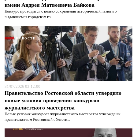
имени Андрея Матвеевича Байкова
Конкурс проводится с целью сохранения исторической памяти о
выдающемся городском го...
НОВОСТИ
Я согласен с
политикой конфиденциальности и
защиты информации*
Я согласен с
политикой конфиденциальности и
защиты информации*
31/07/2026 03:12:00
Правительство Ростовской области утвердило
новые условия проведения конкурсов
журналистского мастерства
Новые условия конкурсов журналистского мастерства утверждены
правительством Ростовской области...