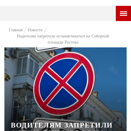
ГОРОДСКОЙ ПОРТАЛ
Главная
Новости
Водителям запретили останавливаться на Соборной
НОВОСТИ
площади Ростова
ВОПРОС НЕДЕЛИ
ПРЕМЬЕРА
ТАМ И ТУТ
СТИЛЬ ЖИЗНИ
ХАЙП
ЧЕЛОВЕК ОСОБЕННЫЙ
КУЛЬТ ЕДЫ
ВОДИТЕЛЯМ ЗАПРЕТИЛИ
АФИША