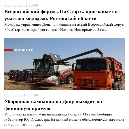
05/08/2026 01:10:00
Всероссийский форум «ГосСтарт» приглашает к
участию молодежь Ростовской области
Молодых управленцев Дона приглашают на пятый Всероссийский форум
«ГосСтарт», который состоится в Нижнем Новгороде со 2 по...
НОВОСТИ
Я согласен с
политикой конфиденциальности и
защиты информации*
Я согласен с
политикой конфиденциальности и
защиты информации*
03/08/2026 17:14:00
Уборочная кампания на Дону выходит на
финишную прямую
Уборочная кампания – на завершающей стадии. Об этом сообщил
губернатор Юрий Слюсарь. На данный момент обмолочено 2,9 миллиона
гектаров – это порядк...