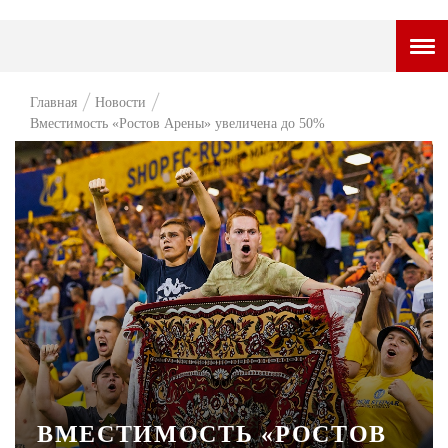
ГОРОДСКОЙ ПОРТАЛ
Главная
Новости
Вместимость «Ростов Арены» увеличена до 50%
НОВОСТИ
ВОПРОС НЕДЕЛИ
ПРЕМЬЕРА
ТАМ И ТУТ
СТИЛЬ ЖИЗНИ
ХАЙП
ЧЕЛОВЕК ОСОБЕННЫЙ
КУЛЬТ ЕДЫ
ВМЕСТИМОСТЬ «РОСТОВ
АФИША