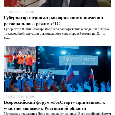
05/08/2026 19:49:00
Губернатор подписал распоряжение о введении
регионального режима ЧС
Губернатор Юрий Слюсарь подписал распоряжение о введении режима
чрезвычайной ситуации регионального характера в Ростове-на-Дону,
Ново...
Я согласен с
политикой конфиденциальности и
защиты информации*
Я согласен с
политикой конфиденциальности и
защиты информации*
НОВОСТИ
05/08/2026 01:10:00
Всероссийский форум «ГосСтарт» приглашает к
участию молодежь Ростовской области
Молодых управленцев Дона приглашают на пятый Всероссийский форум