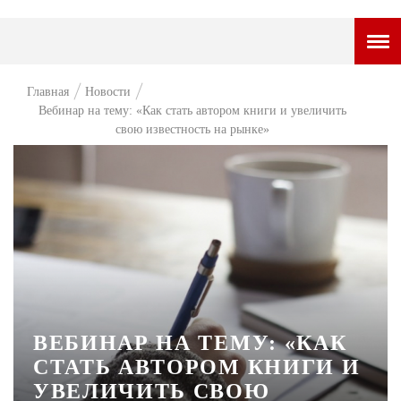
ГОРОДСКОЙ ПОРТАЛ
Главная
Новости
Вебинар на тему: «Как стать автором книги и увеличить
НОВОСТИ
свою известность на рынке»
ВОПРОС НЕДЕЛИ
ПРЕМЬЕРА
ТАМ И ТУТ
СТИЛЬ ЖИЗНИ
ХАЙП
ЧЕЛОВЕК ОСОБЕННЫЙ
ВЕБИНАР НА ТЕМУ: «КАК
СТАТЬ АВТОРОМ КНИГИ И
КУЛЬТ ЕДЫ
УВЕЛИЧИТЬ СВОЮ
АФИША