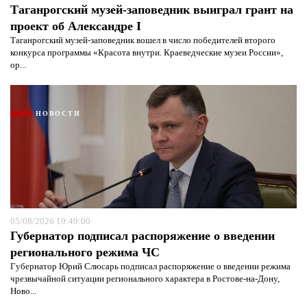
Таганрогский музей-заповедник выиграл грант на
проект об Александре I
Таганрогский музей-заповедник вошел в число победителей второго
конкурса программы «Красота внутри. Краеведческие музеи России»,
ор...
НОВОСТИ
Я согласен с
политикой конфиденциальности и
защиты информации*
Я согласен с
политикой конфиденциальности и
защиты информации*
05/08/2026 19:49:00
Губернатор подписал распоряжение о введении
регионального режима ЧС
Губернатор Юрий Слюсарь подписал распоряжение о введении режима
чрезвычайной ситуации регионального характера в Ростове-на-Дону,
Ново...