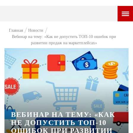
ГОРОДСКОЙ ПОРТАЛ
Главная
Новости
Вебинар на тему: «Как не допустить ТОП-10 ошибок при
НОВОСТИ
развитии продаж на маркетплейсах»
ВОПРОС НЕДЕЛИ
ПРЕМЬЕРА
ТАМ И ТУТ
СТИЛЬ ЖИЗНИ
ХАЙП
ЧЕЛОВЕК ОСОБЕННЫЙ
ВЕБИНАР НА ТЕМУ: «КАК
НЕ ДОПУСТИТЬ ТОП-10
КУЛЬТ ЕДЫ
ОШИБОК ПРИ РАЗВИТИИ
АФИША