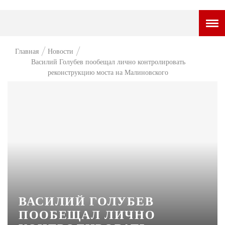
ГОРОДСКОЙ ПОРТАЛ
Главная
Новости
Василий Голубев пообещал лично контролировать
НОВОСТИ
реконструкцию моста на Малиновского
ВОПРОС НЕДЕЛИ
ПРЕМЬЕРА
ТАМ И ТУТ
СТИЛЬ ЖИЗНИ
ХАЙП
ЧЕЛОВЕК ОСОБЕННЫЙ
ВАСИЛИЙ ГОЛУБЕВ
КУЛЬТ ЕДЫ
ПООБЕЩАЛ ЛИЧНО
АФИША