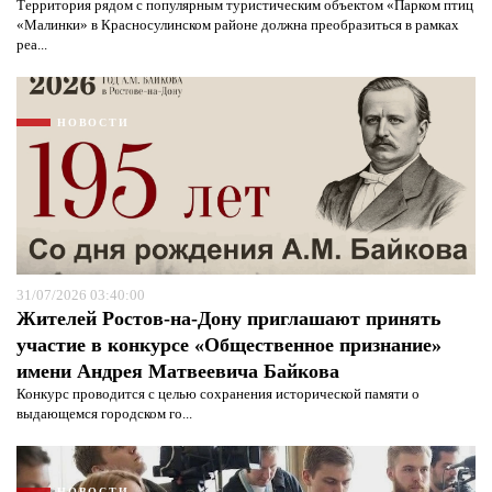
Территория рядом с популярным туристическим объектом «Парком птиц
«Малинки» в Красносулинском районе должна преобразиться в рамках
реа...
НОВОСТИ
31/07/2026 03:40:00
Жителей Ростов-на-Дону приглашают принять
участие в конкурсе «Общественное признание»
Я согласен с
политикой конфиденциальности и
имени Андрея Матвеевича Байкова
защиты информации*
Я согласен с
политикой конфиденциальности и
Конкурс проводится с целью сохранения исторической памяти о
защиты информации*
выдающемся городском го...
НОВОСТИ